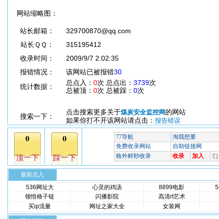
网站缩略图：
站长邮箱：
329700870@qq.com
站长ＱＱ：
315195412
收录时间：
2009/9/7 2:02:35
报错情况：
该网站已被报错
30
总点入：
0
次 总点出：
3739
次
统计数据：
总被顶：
0
次 总被踩：
0
次
点击搜索更多关于
的网站
煤炭安全监控网
搜索一下：
如果你打不开该网站请点击：
报告错误
最新点入
536网址大
心灵的鸡汤
8899电影
领悟格子链
闪播影院
高清rt艺术
买ip流量
网址之家大全
女装网