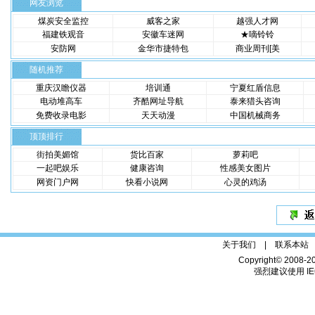
网友浏览
煤炭安全监控
威客之家
越强人才网
福建铁观音
安徽车迷网
★嘀铃铃
安防网
金华市捷特包
商业周刊[美
随机推荐
重庆汉瞻仪器
培训通
宁夏红盾信息
电动堆高车
齐酷网址导航
泰来猎头咨询
免费收录电影
天天动漫
中国机械商务
顶顶排行
街拍美媚馆
货比百家
萝莉吧
一起吧娱乐
健康咨询
性感美女图片
网资门户网
快看小说网
心灵的鸡汤
关于我们 |
联系本站
Copyright© 2008-2
强烈建议使用 IE6