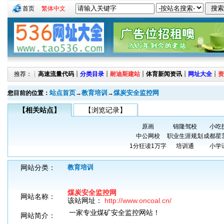
首页
繁体中文
推荐：┊
高速流量代码
┊
分类目录
┊
耐迪斯建站
┊
体育新闻资讯
┊
网址大全
┊
资
站点首页
教育培训
煤炭安全监控网
您目前的位置：
→
→
【相关站点】
【浏览记录】
原画
锦隆驾校
小吃
中公网校
职业生涯规划
成都星
1分狂读1万字
培训通
小学
网站分类：
教育培训
煤炭安全监控网
网站名称：
该站网址：
http://www.oncoal.cn/
一家专业煤矿安全监控网站！
网站简介：