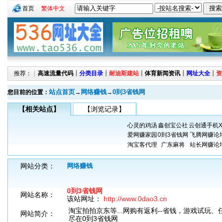
首页
繁体中文
推荐：┊
高速流量代码
┊
分类目录
┊
耐迪斯建站
┊
体育新闻资讯
┊
网址大全
┊
资
站点首页
网络赚钱
0到3省钱网
您目前的位置：
→
→
【相关站点】
【浏览记录】
心灵的鸡汤
鑫创宝公社
云创通手机X
爱网赚家园
0到3省钱网
飞腾网赚论
淘宝客代理
广东麻将
站长网赚论
网站分类：
网络赚钱
0到3省钱网
网站名称：
该站网址：
http://www.0dao3.cn
淘宝拍拍京东等...网购有返利--省钱，游戏试玩、
网站简介：
尽在0到3省钱网