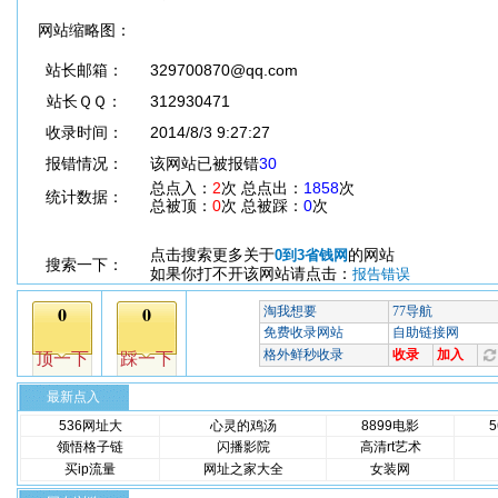
网站缩略图：
站长邮箱：
329700870@qq.com
站长ＱＱ：
312930471
收录时间：
2014/8/3 9:27:27
报错情况：
该网站已被报错
30
总点入：
2
次 总点出：
1858
次
统计数据：
总被顶：
0
次 总被踩：
0
次
点击搜索更多关于
的网站
0到3省钱网
搜索一下：
如果你打不开该网站请点击：
报告错误
最新点入
536网址大
心灵的鸡汤
8899电影
领悟格子链
闪播影院
高清rt艺术
买ip流量
网址之家大全
女装网