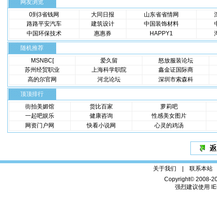
网友浏览
0到3省钱网
大同日报
山东省省情网
路路平安汽车
建筑设计
中国装饰材料
中国环保技术
惠惠券
HAPPY1
随机推荐
MSNBC[
爱久留
怒放服装论坛
苏州经贸职业
上海科学职院
鑫金证国际商
高的尔官网
河北论坛
深圳市索森科
顶顶排行
街拍美媚馆
货比百家
萝莉吧
一起吧娱乐
健康咨询
性感美女图片
网资门户网
快看小说网
心灵的鸡汤
关于我们 |
联系本站
Copyright© 2008-2
强烈建议使用 IE6