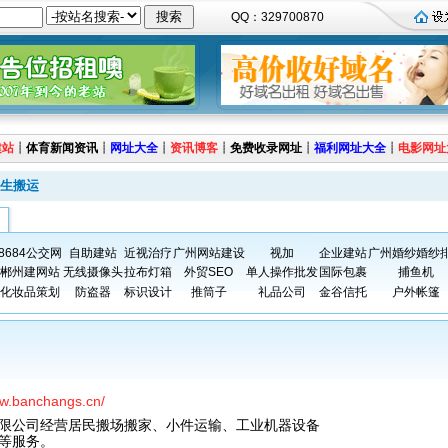
QQ：329700870
建站
┊
体育新闻资讯
┊
网址大全
┊
资讯博客
┊
免费收录网址
┊
福利网址大全
┊
电影网址
生搬运
8684公交网
自助建站
近视治疗
广州网站建设
视加
企业建站
广州婚纱婚纱
郴州建网站
无线摄像头
拉布灯箱
外贸SEO
单人操作批发
国际包裹
捕鱼机
化妆品策划
防盗器
标识设计
推筒子
礼品公司
金谷信托
户外帐篷
ww.banchangs.cn/
限公司经营居民搬场搬家、小件运输、工业机器设备
等服务。