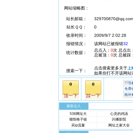
网站缩略图：
站长邮箱：
329700870@qq.co
站长ＱＱ：
0
收录时间：
2009/9/7 2:02:28
报错情况：
该网站已被报错
32
总点入：
0
次 总点出
统计数据：
总被顶：
0
次 总被踩
点击搜索更多关于
上
搜索一下：
如果你打不开该网站
最新点入
536网址大
心灵的鸡汤
领悟格子链
闪播影院
买ip流量
网址之家大全