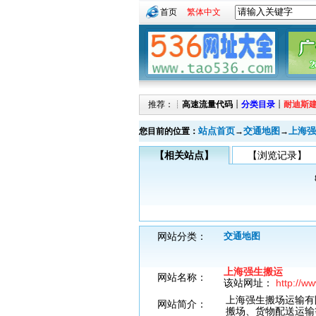
首页
繁体中文
推荐：┊
高速流量代码
┊
分类目录
┊
耐迪斯
站点首页
交通地图
上海强
您目前的位置：
→
→
【相关站点】
【浏览记录】
网站分类：
交通地图
上海强生搬运
网站名称：
该站网址：
http://w
上海强生搬场运输有
网站简介：
搬场、货物配送运输