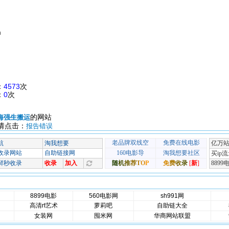
m
：
4573
次
：
0
次
的网站
海强生搬运
请点击：
报告错误
8899电影
560电影网
sh991网
高清rt艺术
萝莉吧
自助链大全
女装网
囤米网
华商网站联盟