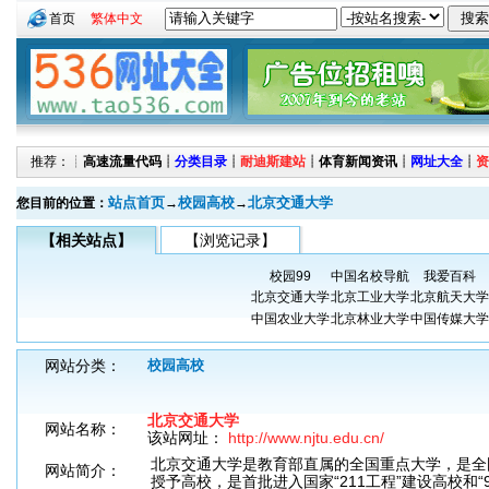
首页
繁体中文
推荐：┊
高速流量代码
┊
分类目录
┊
耐迪斯建站
┊
体育新闻资讯
┊
网址大全
┊
资
站点首页
校园高校
北京交通大学
您目前的位置：
→
→
【相关站点】
【浏览记录】
校园99
中国名校导航
我爱百科
北京交通大学
北京工业大学
北京航天大学
中国农业大学
北京林业大学
中国传媒大学
网站分类：
校园高校
北京交通大学
网站名称：
该站网址：
http://www.njtu.edu.cn/
北京交通大学是教育部直属的全国重点大学，是全
网站简介：
授予高校，是首批进入国家“211工程”建设高校和“9