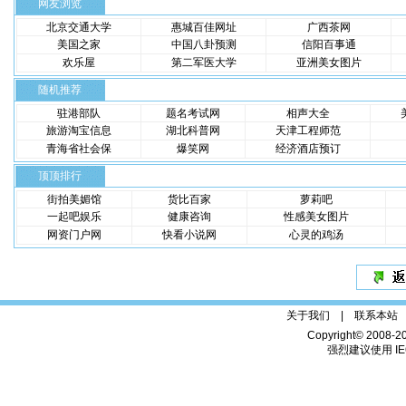
网友浏览
北京交通大学
惠城百佳网址
广西茶网
美国之家
中国八卦预测
信阳百事通
欢乐屋
第二军医大学
亚洲美女图片
随机推荐
驻港部队
题名考试网
相声大全
旅游淘宝信息
湖北科普网
天津工程师范
青海省社会保
爆笑网
经济酒店预订
顶顶排行
街拍美媚馆
货比百家
萝莉吧
一起吧娱乐
健康咨询
性感美女图片
网资门户网
快看小说网
心灵的鸡汤
关于我们 |
联系本站
Copyright© 2008-2
强烈建议使用 IE6