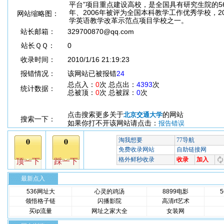
平台”项目重点建设高校，是全国具有研究生院的56
年、2006年被评为全国本科教学工作优秀学校，2
网站缩略图：
学英语教学改革示范点项目学校之一。
站长邮箱：
329700870@qq.com
站长ＱＱ：
0
收录时间：
2010/1/16 21:19:23
报错情况：
该网站已被报错
24
总点入：
0
次 总点出：
4393
次
统计数据：
总被顶：
0
次 总被踩：
0
次
点击搜索更多关于
的网站
北京交通大学
搜索一下：
如果你打不开该网站请点击：
报告错误
最新点入
536网址大
心灵的鸡汤
8899电影
领悟格子链
闪播影院
高清rt艺术
买ip流量
网址之家大全
女装网