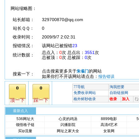
网站缩略图：
站长邮箱：
329700870@qq.com
站长ＱＱ：
0
收录时间：
2009/9/7 2:02:31
报错情况：
该网站已被报错
23
总点入：
0
次 总点出：
3551
次
统计数据：
总被顶：
0
次 总被踩：
0
次
点击搜索更多关于
的网站
朱雀门
搜索一下：
如果你打不开该网站请点击：
报告错误
最新点入
536网址大
心灵的鸡汤
8899电影
领悟格子链
闪播影院
高清rt艺术
买ip流量
网址之家大全
女装网