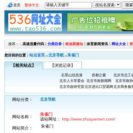
首页
繁体中文
推荐：┊
高速流量代码
┊
分类目录
┊
耐迪斯建站
┊
体育新闻资讯
┊
网址大全
┊
资
站点首页
北京导航
朱雀门
您目前的位置：
→
→
【相关站点】
【浏览记录】
石景山信息港
首都之窗
北京市总工
北京人大常委会
北京市政新闻网
北京市政协
北京市政研究室
北京进出口贸易网
北京商务服
网站分类：
北京导航
朱雀门
网站名称：
该站网址：
http://www.zhuquemen.com/
朱雀门
网站简介：