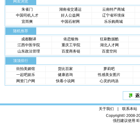
网友浏览
朱雀门
湖南省交通运
云南特产商城
中国司机人才
好人公益网
辽宁省环境保
宜而爽
中国石材网
乐乐购商城
随机推荐
成都翻译
依恋银饰
狂刷数据酷
江西中医学院
重庆工学院
湖北人才网
山东政法管理
百度商务链
百度空间
顶顶排行
街拍美媚馆
货比百家
萝莉吧
一起吧娱乐
健康咨询
性感美女图片
网资门户网
快看小说网
心灵的鸡汤
关于我们 |
联系本站
Copyright© 2008-2
强烈建议使用 IE6