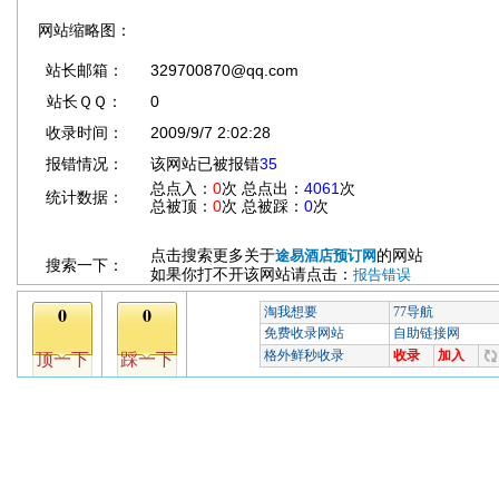
网站缩略图：
站长邮箱：
329700870@qq.com
站长ＱＱ：
0
收录时间：
2009/9/7 2:02:28
报错情况：
该网站已被报错
35
总点入：
0
次 总点出：
4061
次
统计数据：
总被顶：
0
次 总被踩：
0
次
点击搜索更多关于
的网站
途易酒店预订网
搜索一下：
如果你打不开该网站请点击：
报告错误