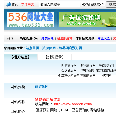
首页
繁体中文
推荐：┊
高速流量代码
┊
分类目录
┊
耐迪斯建站
┊
体育新闻资讯
┊
网址大全
┊
资
站点首页
旅游休闲
途易酒店预订网
您目前的位置：
→
→
【相关站点】
【浏览记录】
世界旅行网
携程旅行网
济南旅行社
会议酒店网
20打折网
东方航空客服
金汉宫休闲会所
飞讯商旅网
畅翔网
网站分类：
旅游休闲
途易酒店预订网
网站名称：
该站网址：
http://www.tooecn.com/
酒店预订网站，PR4，已首页做好贵站链接
网站简介：