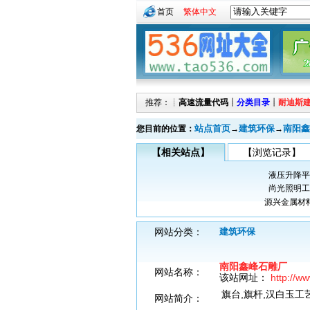
首页
繁体中文
推荐：┊
高速流量代码
┊
分类目录
┊
耐迪斯
站点首页
建筑环保
南阳鑫
您目前的位置：
→
→
【相关站点】
【浏览记录】
液压升降平
尚光照明工
源兴金属材
网站分类：
建筑环保
南阳鑫峰石雕厂
网站名称：
该站网址：
http://w
旗台,旗杆,汉白玉工
网站简介：