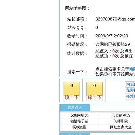
网站缩略图：
站长邮箱：
329700870@qq.co
站长ＱＱ：
0
收录时间：
2009/9/7 2:02:23
报错情况：
该网站已被报错
29
总点入：
0
次 总点出
统计数据：
总被顶：
0
次 总被踩
点击搜索更多关于
南
搜索一下：
如果你打不开该网站
最新点入
536网址大
心灵的鸡汤
领悟格子链
闪播影院
买ip流量
网址之家大全