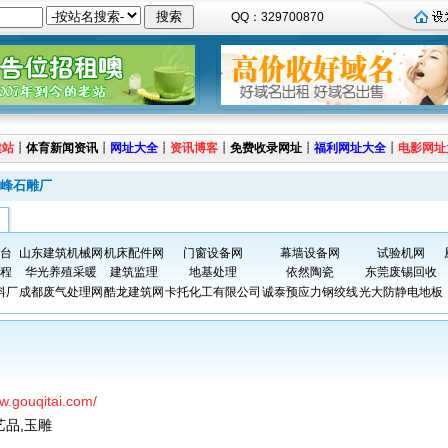
QQ：329700870
建站
┊
体育新闻资讯
┊
网址大全
┊
资讯博客
┊
免费收录网址
┊
福利网址大全
┊
电影网址
峰石雕厂
台
山东建筑机械网
机床配件网
门窗设备网
幕墙设备网
试验机网
程
华光养殖采暖
建筑监理
地基处理
依然陶瓷
东莞废锡回收
料厂
成都废气处理网
酷龙建筑网
卡托化工有限公司
诚泰预应力钢绞线
光大防静电地板
ww.gouqitai.com/
艺品,玉雕