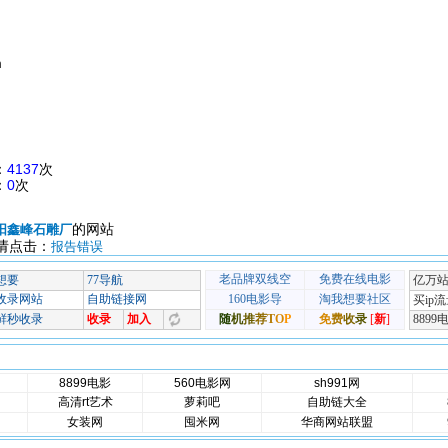
m
：
4137
次
：
0
次
的网站
阳鑫峰石雕厂
请点击：
报告错误
8899电影
560电影网
sh991网
高清rt艺术
萝莉吧
自助链大全
女装网
囤米网
华商网站联盟