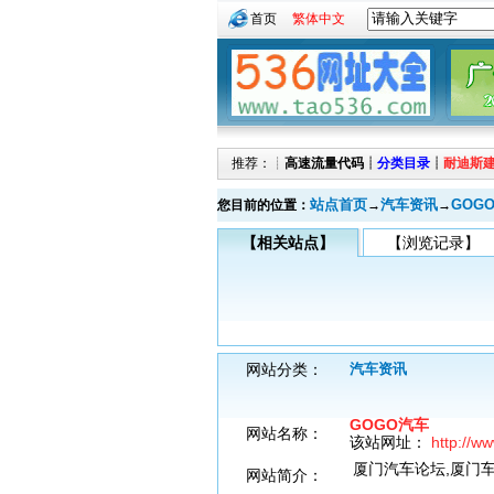
首页
繁体中文
推荐：┊
高速流量代码
┊
分类目录
┊
耐迪斯
站点首页
汽车资讯
GOG
您目前的位置：
→
→
【相关站点】
【浏览记录】
网站分类：
汽车资讯
GOGO汽车
网站名称：
该站网址：
http://w
厦门汽车论坛,厦门
网站简介：