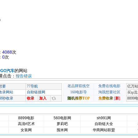
m
：
4088
次
：
0
次
的网站
OGO汽车
请点击：
报告错误
8899电影
560电影网
sh991网
高清rt艺术
萝莉吧
自助链大全
女装网
囤米网
华商网站联盟