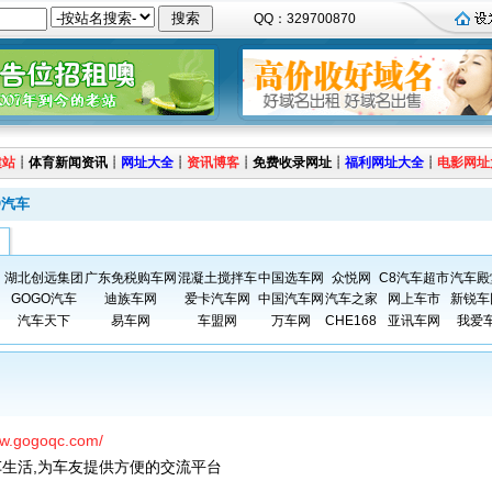
QQ：329700870
建站
┊
体育新闻资讯
┊
网址大全
┊
资讯博客
┊
免费收录网址
┊
福利网址大全
┊
电影网址
O汽车
湖北创远集团
广东免税购车网
混凝土搅拌车
中国选车网
众悦网
C8汽车超市
汽车殿
GOGO汽车
迪族车网
爱卡汽车网
中国汽车网
汽车之家
网上车市
新锐车
汽车天下
易车网
车盟网
万车网
CHE168
亚讯车网
我爱
ww.gogoqc.com/
车生活,为车友提供方便的交流平台