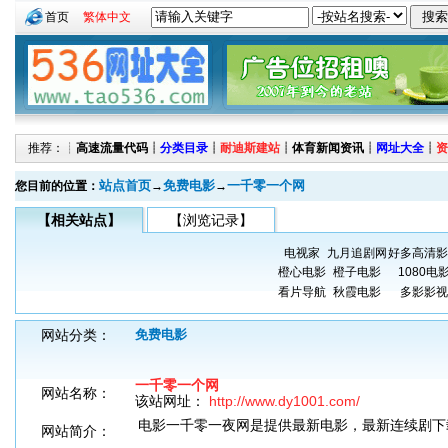
首页
繁体中文
推荐：┊
高速流量代码
┊
分类目录
┊
耐迪斯建站
┊
体育新闻资讯
┊
网址大全
┊
资
站点首页
免费电影
一千零一个网
您目前的位置：
→
→
【相关站点】
【浏览记录】
电视家
九月追剧网
好多高清影
橙心电影
橙子电影
1080电
看片导航
秋霞电影
多影影视
网站分类：
免费电影
一千零一个网
网站名称：
该站网址：
http://www.dy1001.com/
电影一千零一夜网是提供最新电影，最新连续剧下
网站简介：