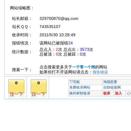
网站缩略图：
站长邮箱：
329700870@qq.com
站长ＱＱ：
743535107
收录时间：
2011/5/30 10:28:49
报错情况：
该网站已被报错
24
总点入：
2
次 总点出：
3573
次
统计数据：
总被顶：
0
次 总被踩：
0
次
点击搜索更多关于
的网站
一千零一个网
搜索一下：
如果你打不开该网站请点击：
报告错误