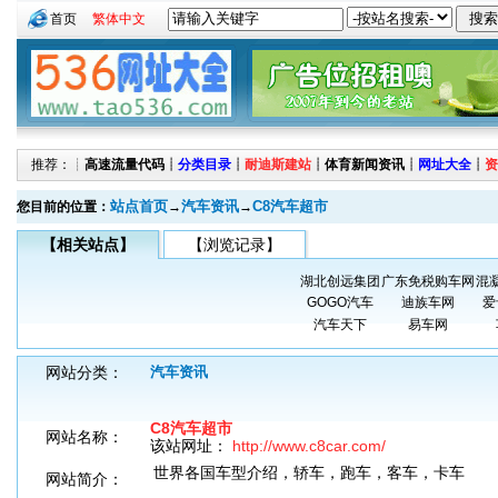
首页
繁体中文
推荐：┊
高速流量代码
┊
分类目录
┊
耐迪斯建站
┊
体育新闻资讯
┊
网址大全
┊
资
站点首页
汽车资讯
C8汽车超市
您目前的位置：
→
→
【相关站点】
【浏览记录】
湖北创远集团
广东免税购车网
混
GOGO汽车
迪族车网
爱
汽车天下
易车网
网站分类：
汽车资讯
C8汽车超市
网站名称：
该站网址：
http://www.c8car.com/
世界各国车型介绍，轿车，跑车，客车，卡车
网站简介：