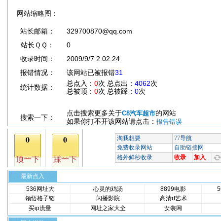
网站缩略图：
站长邮箱：
329700870@qq.com
站长ＱＱ：
0
收录时间：
2009/9/7 2:02:24
报错情况：
该网站已被报错
31
总点入：
0
次 总点出：
4062
次
统计数据：
总被顶：
0
次 总被踩：
0
次
点击搜索更多关于
的网站
C8汽车超市
搜索一下：
如果你打不开该网站请点击：
报告错误
最新点入
536网址大
心灵的鸡汤
8899电影
领悟格子链
闪播影院
高清rt艺术
买ip流量
网址之家大全
女装网