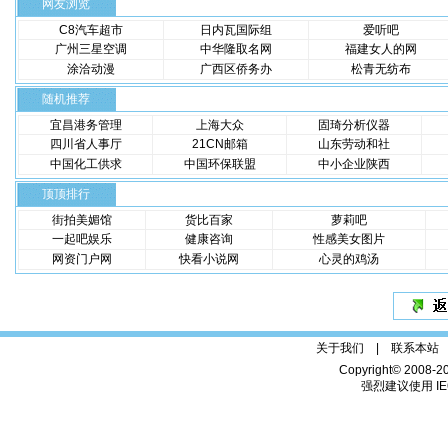
网友浏览
C8汽车超市
日内瓦国际组
爱听吧
广州三星空调
中华隆取名网
福建女人的网
涂洽动漫
广西区侨务办
松青无纺布
随机推荐
宜昌港务管理
上海大众
固琦分析仪器
四川省人事厅
21CN邮箱
山东劳动和社
中国化工供求
中国环保联盟
中小企业陕西
顶顶排行
街拍美媚馆
货比百家
萝莉吧
一起吧娱乐
健康咨询
性感美女图片
网资门户网
快看小说网
心灵的鸡汤
关于我们 |
联系本站
Copyright© 2008-2
强烈建议使用 IE6