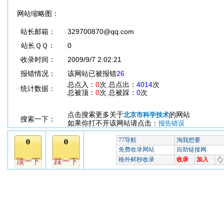
网站缩略图：
站长邮箱：
329700870@qq.com
站长ＱＱ：
0
收录时间：
2009/9/7 2:02:21
报错情况：
该网站已被报错
26
总点入：
0
次 总点出：
4014
次
统计数据：
总被顶：
0
次 总被踩：
0
次
点击搜索更多关于
的网站
北京市科学技术
搜索一下：
如果你打不开该网站请点击：
报告错误