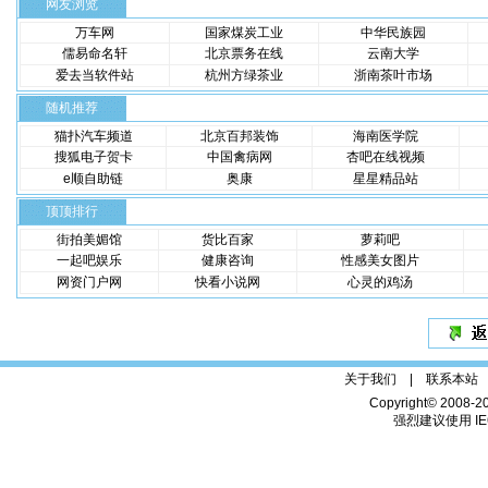
网友浏览
万车网
国家煤炭工业
中华民族园
儒易命名轩
北京票务在线
云南大学
爱去当软件站
杭州方绿茶业
浙南茶叶市场
随机推荐
猫扑汽车频道
北京百邦装饰
海南医学院
搜狐电子贺卡
中国禽病网
杏吧在线视频
e顺自助链
奥康
星星精品站
顶顶排行
街拍美媚馆
货比百家
萝莉吧
一起吧娱乐
健康咨询
性感美女图片
网资门户网
快看小说网
心灵的鸡汤
关于我们 |
联系本站
Copyright© 2008-2
强烈建议使用 IE6