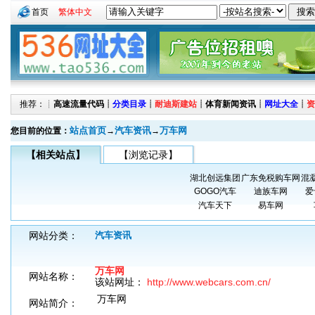
首页
繁体中文
推荐：┊
高速流量代码
┊
分类目录
┊
耐迪斯建站
┊
体育新闻资讯
┊
网址大全
┊
资
站点首页
汽车资讯
万车网
您目前的位置：
→
→
【相关站点】
【浏览记录】
湖北创远集团
广东免税购车网
混
GOGO汽车
迪族车网
爱
汽车天下
易车网
网站分类：
汽车资讯
万车网
网站名称：
该站网址：
http://www.webcars.com.cn/
万车网
网站简介：