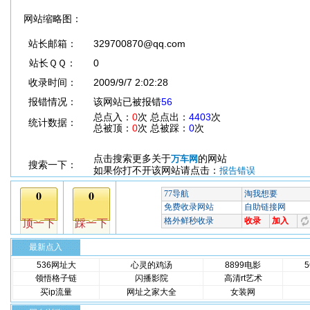
网站缩略图：
站长邮箱：
329700870@qq.com
站长ＱＱ：
0
收录时间：
2009/9/7 2:02:28
报错情况：
该网站已被报错
56
总点入：
0
次 总点出：
4403
次
统计数据：
总被顶：
0
次 总被踩：
0
次
点击搜索更多关于
的网站
万车网
搜索一下：
如果你打不开该网站请点击：
报告错误
最新点入
536网址大
心灵的鸡汤
8899电影
领悟格子链
闪播影院
高清rt艺术
买ip流量
网址之家大全
女装网