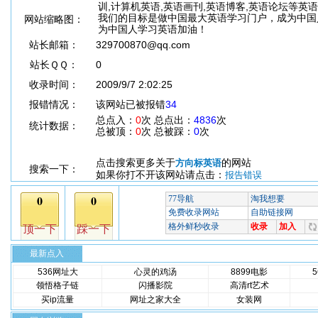
训,计算机英语,英语画刊,英语博客,英语论坛等英
我们的目标是做中国最大英语学习门户，成为中国
网站缩略图：
为中国人学习英语加油！
站长邮箱：
329700870@qq.com
站长ＱＱ：
0
收录时间：
2009/9/7 2:02:25
报错情况：
该网站已被报错
34
总点入：
0
次 总点出：
4836
次
统计数据：
总被顶：
0
次 总被踩：
0
次
点击搜索更多关于
的网站
方向标英语
搜索一下：
如果你打不开该网站请点击：
报告错误
最新点入
536网址大
心灵的鸡汤
8899电影
领悟格子链
闪播影院
高清rt艺术
买ip流量
网址之家大全
女装网