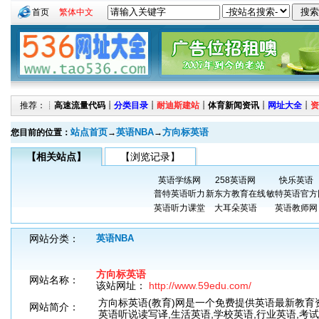
首页
繁体中文
推荐：┊
高速流量代码
┊
分类目录
┊
耐迪斯建站
┊
体育新闻资讯
┊
网址大全
┊
资
站点首页
英语NBA
方向标英语
您目前的位置：
→
→
【相关站点】
【浏览记录】
英语学练网
258英语网
快乐英语
普特英语听力
新东方教育在线
敏特英语官方
英语听力课堂
大耳朵英语
英语教师网
网站分类：
英语NBA
方向标英语
网站名称：
该站网址：
http://www.59edu.com/
方向标英语(教育)网是一个免费提供英语最新教育资
网站简介：
英语听说读写译,生活英语,学校英语,行业英语,考试