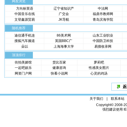
网友浏览
方向标英语
辽宁省知识产
中法网
中国音乐在线
广交会
福鼎市教师网
文登鑫源贸易
JK导航
青岛滨海学院
随机推荐
迪信通手机连
86美术网
山东工业职业
搜狐汽车频道
英国BBC广
中国防卫科技
朵以
上海海事大学
易搜收录网
顶顶排行
街拍美媚馆
货比百家
萝莉吧
一起吧娱乐
健康咨询
性感美女图片
网资门户网
快看小说网
心灵的鸡汤
关于我们 |
联系本站
Copyright© 2008-2
强烈建议使用 IE6