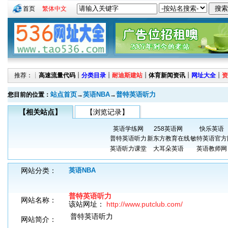
首页
繁体中文
推荐：┊
高速流量代码
┊
分类目录
┊
耐迪斯建站
┊
体育新闻资讯
┊
网址大全
┊
资
站点首页
英语NBA
普特英语听力
您目前的位置：
→
→
【相关站点】
【浏览记录】
英语学练网
258英语网
快乐英语
普特英语听力
新东方教育在线
敏特英语官方
英语听力课堂
大耳朵英语
英语教师网
网站分类：
英语NBA
普特英语听力
网站名称：
该站网址：
http://www.putclub.com/
普特英语听力
网站简介：