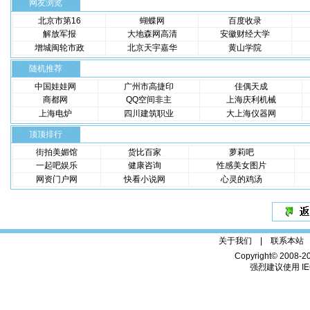
网友浏览
北京市第16
蝴蝶网
百度收录
解放军报
大地森网高清
安徽财经大学
增城闽轮市政
北京天宇嘉华
黄山学院
随机推荐
中国娃娃网
广州市高捷印
佳偶天成
商都网
QQ空间非主
上海庆利机械
上海电炉
四川建筑职业
大上海仪器网
顶顶排行
街拍美媚馆
货比百家
萝莉吧
一起吧娱乐
健康咨询
性感美女图片
网资门户网
快看小说网
心灵的鸡汤
关于我们 |
联系本站
Copyright© 2008-2
强烈建议使用 IE6