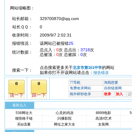
网站缩略图：
站长邮箱：
329700870@qq.com
站长ＱＱ：
0
收录时间：
2009/9/7 2:02:31
报错情况：
该网站已被报错
25
总点入：
0
次 总点出：
3718
次
统计数据：
总被顶：
0
次 总被踩：
0
次
点击搜索更多关于
的网站
北京市第161中学
搜索一下：
如果你打不开该网站请点击：
报告错误
最新点入
536网址大
心灵的鸡汤
8899电影
领悟格子链
闪播影院
高清rt艺术
买ip流量
网址之家大全
女装网