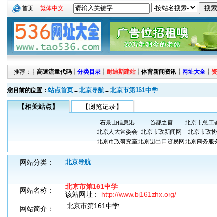
首页
繁体中文
推荐：┊
高速流量代码
┊
分类目录
┊
耐迪斯建站
┊
体育新闻资讯
┊
网址大全
┊
资
站点首页
北京导航
北京市第161中学
您目前的位置：
→
→
【相关站点】
【浏览记录】
石景山信息港
首都之窗
北京市总工
北京人大常委会
北京市政新闻网
北京市政协
北京市政研究室
北京进出口贸易网
北京商务服
网站分类：
北京导航
北京市第161中学
网站名称：
该站网址：
http://www.bj161zhx.org/
北京市第161中学
网站简介：