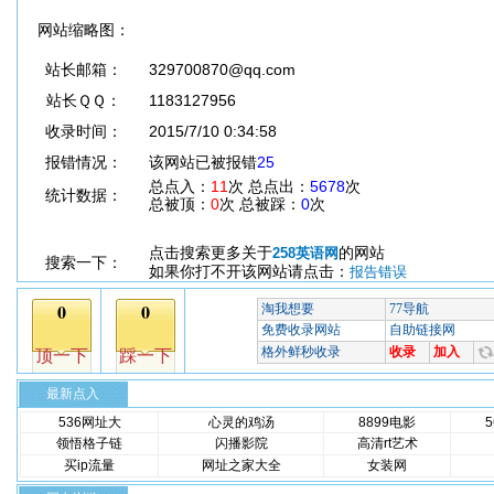
网站缩略图：
站长邮箱：
329700870@qq.com
站长ＱＱ：
1183127956
收录时间：
2015/7/10 0:34:58
报错情况：
该网站已被报错
25
总点入：
11
次 总点出：
5678
次
统计数据：
总被顶：
0
次 总被踩：
0
次
点击搜索更多关于
的网站
258英语网
搜索一下：
如果你打不开该网站请点击：
报告错误
最新点入
536网址大
心灵的鸡汤
8899电影
领悟格子链
闪播影院
高清rt艺术
买ip流量
网址之家大全
女装网