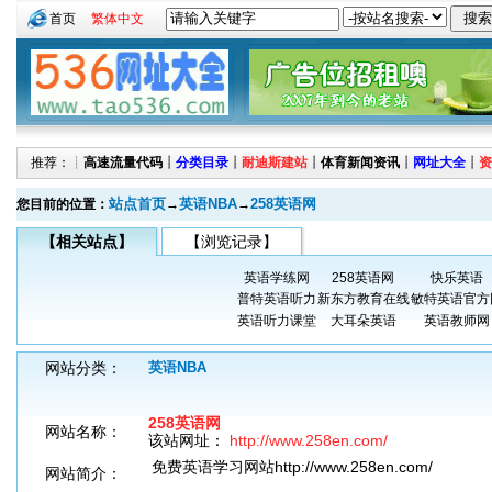
首页
繁体中文
推荐：┊
高速流量代码
┊
分类目录
┊
耐迪斯建站
┊
体育新闻资讯
┊
网址大全
┊
资
站点首页
英语NBA
258英语网
您目前的位置：
→
→
【相关站点】
【浏览记录】
英语学练网
258英语网
快乐英语
普特英语听力
新东方教育在线
敏特英语官方
英语听力课堂
大耳朵英语
英语教师网
网站分类：
英语NBA
258英语网
网站名称：
该站网址：
http://www.258en.com/
免费英语学习网站http://www.258en.com/
网站简介：