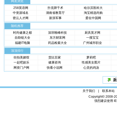
网友浏览
258英语网
扑克牌千术
哈尔滨医科大
中资源域名
湖南省教育厅
淘宝精选尚购
密云人才网
新浪军事
爱在中国网
随机推荐
时尚健康之都
深圳唯峰科技
厨具英才网
自助链大全
东方财富网
一搜宝宝
福建IT电脑
药品检索大全
广州城市职业
顶顶排行
街拍美媚馆
货比百家
萝莉吧
一起吧娱乐
健康咨询
性感美女图片
网资门户网
快看小说网
心灵的鸡汤
关于我们 |
联系本站
Copyright© 2008-2
强烈建议使用 IE6