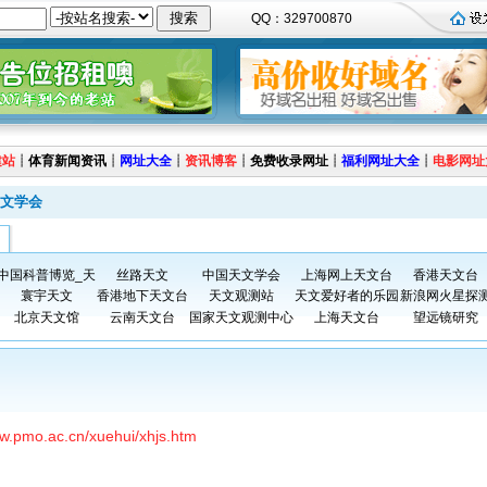
QQ：329700870
建站
┊
体育新闻资讯
┊
网址大全
┊
资讯博客
┊
免费收录网址
┊
福利网址大全
┊
电影网址
文学会
中国科普博览_天
丝路天文
中国天文学会
上海网上天文台
香港天文台
寰宇天文
香港地下天文台
天文观测站
天文爱好者的乐园
新浪网火星探
北京天文馆
云南天文台
国家天文观测中心
上海天文台
望远镜研究
ww.pmo.ac.cn/xuehui/xhjs.htm