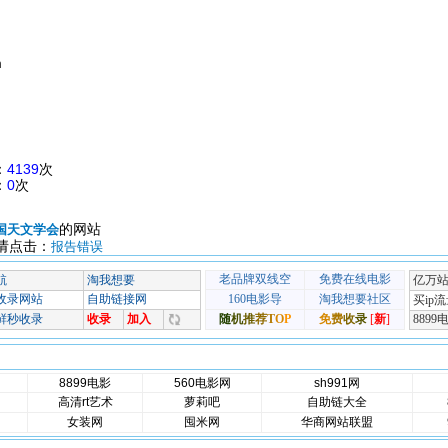
m
：
4139
次
：
0
次
的网站
国天文学会
请点击：
报告错误
8899电影
560电影网
sh991网
高清rt艺术
萝莉吧
自助链大全
女装网
囤米网
华商网站联盟