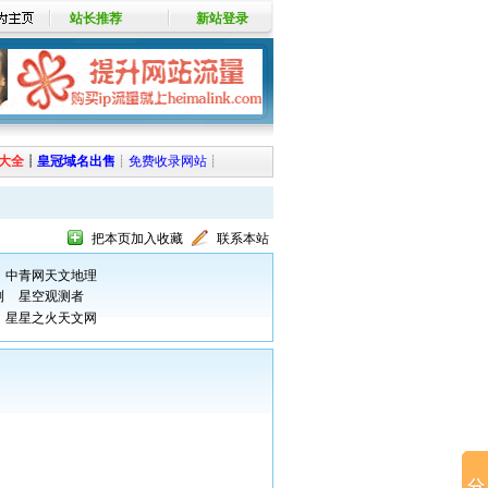
站长推荐
新站登录
大全
┊
皇冠域名出售
┊
免费收录网站
┊
把本页加入收藏
联系本站
中青网天文地理
测
星空观测者
星星之火天文网