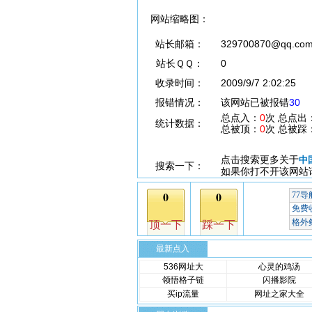
网站缩略图：
站长邮箱：
329700870@qq.co
站长ＱＱ：
0
收录时间：
2009/9/7 2:02:25
报错情况：
该网站已被报错
30
总点入：
0
次 总点出
统计数据：
总被顶：
0
次 总被踩
点击搜索更多关于
中
搜索一下：
如果你打不开该网站
最新点入
536网址大
心灵的鸡汤
领悟格子链
闪播影院
买ip流量
网址之家大全