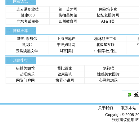
网友浏览
连云港职业技
第一英才网
保险箱专卖
健康863
街拍美媚馆
忆忆老照片网
广东考试服务
四川教育网
AT&T[美
随机推荐
新郎·希努尔
上海房地产
桂林航天工业
贝贝印
宁波妇科网
北极星互联
云裳淡墨文学
财富[美]
中国学校招生
顶顶排行
街拍美媚馆
货比百家
萝莉吧
一起吧娱乐
健康咨询
性感美女图片
网资门户网
快看小说网
心灵的鸡汤
关于我们 |
联系本站
Copyright© 2008-2
强烈建议使用 IE6