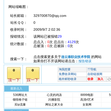
网站缩略图：
站长邮箱：
329700870@qq.com
站长ＱＱ：
0
收录时间：
2009/9/7 2:02:36
报错情况：
该网站已被报错
29
总点入：
0
次 总点出：
4129
次
统计数据：
总被顶：
0
次 总被踩：
0
次
点击搜索更多关于
的网站
连云港职业技术学院
搜索一下：
如果你打不开该网站请点击：
报告错误
最新点入
536网址大
心灵的鸡汤
8899电影
领悟格子链
闪播影院
高清rt艺术
买ip流量
网址之家大全
女装网