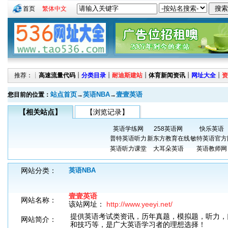
首页
繁体中文
推荐：┊
高速流量代码
┊
分类目录
┊
耐迪斯建站
┊
体育新闻资讯
┊
网址大全
┊
资
站点首页
英语NBA
壹壹英语
您目前的位置：
→
→
【相关站点】
【浏览记录】
英语学练网
258英语网
快乐英语
普特英语听力
新东方教育在线
敏特英语官方
英语听力课堂
大耳朵英语
英语教师网
网站分类：
英语NBA
壹壹英语
网站名称：
该站网址：
http://www.yeeyi.net/
提供英语考试类资讯，历年真题，模拟题，听力，
网站简介：
和技巧等，是广大英语学习者的理想选择！