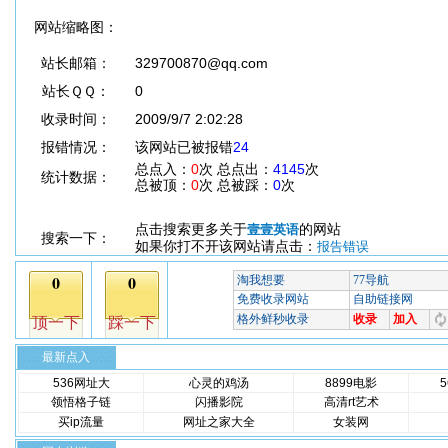
网站缩略图：
站长邮箱：
329700870@qq.com
站长ＱＱ：
0
收录时间：
2009/9/7 2:02:28
报错情况：
该网站已被报错
24
总点入：
0
次 总点出：
4145
次
统计数据：
总被顶：
0
次 总被踩：
0
次
点击搜索更多关于
的网站
壹壹英语
搜索一下：
如果你打不开该网站请点击：
报告错误
最新点入
536网址大
心灵的鸡汤
8899电影
领悟格子链
闪播影院
高清rt艺术
买ip流量
网址之家大全
女装网