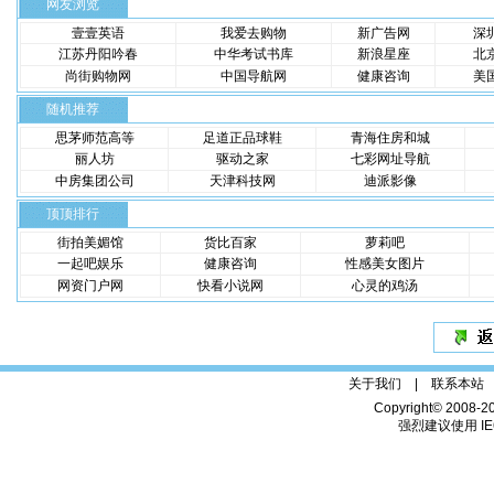
网友浏览
壹壹英语
我爱去购物
新广告网
深
江苏丹阳吟春
中华考试书库
新浪星座
北
尚街购物网
中国导航网
健康咨询
美
随机推荐
思茅师范高等
足道正品球鞋
青海住房和城
丽人坊
驱动之家
七彩网址导航
中房集团公司
天津科技网
迪派影像
顶顶排行
街拍美媚馆
货比百家
萝莉吧
一起吧娱乐
健康咨询
性感美女图片
网资门户网
快看小说网
心灵的鸡汤
关于我们 |
联系本站
Copyright© 2008-2
强烈建议使用 IE6