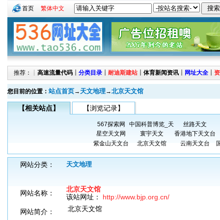
首页
繁体中文
推荐：┊
高速流量代码
┊
分类目录
┊
耐迪斯建站
┊
体育新闻资讯
┊
网址大全
┊
资
站点首页
天文地理
北京天文馆
您目前的位置：
→
→
【相关站点】
【浏览记录】
567探索网
中国科普博览_天
丝路天文
星空天文网
寰宇天文
香港地下天文台
紫金山天文台
北京天文馆
云南天文台
网站分类：
天文地理
北京天文馆
网站名称：
该站网址：
http://www.bjp.org.cn/
北京天文馆
网站简介：