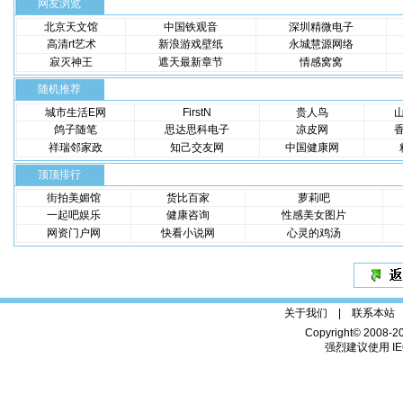
网友浏览
北京天文馆
中国铁观音
深圳精微电子
高清rt艺术
新浪游戏壁纸
永城慧源网络
寂灭神王
遮天最新章节
情感窝窝
随机推荐
城市生活E网
FirstN
贵人鸟
鸽子随笔
思达思科电子
凉皮网
祥瑞邻家政
知己交友网
中国健康网
顶顶排行
街拍美媚馆
货比百家
萝莉吧
一起吧娱乐
健康咨询
性感美女图片
网资门户网
快看小说网
心灵的鸡汤
关于我们 |
联系本站
Copyright© 2008-2
强烈建议使用 IE6