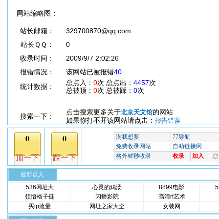
网站缩略图：
站长邮箱：
329700870@qq.com
站长ＱＱ：
0
收录时间：
2009/9/7 2:02:26
报错情况：
该网站已被报错
40
总点入：
0
次 总点出：
4457
次
统计数据：
总被顶：
0
次 总被踩：
0
次
点击搜索更多关于
的网站
北京天文馆
搜索一下：
如果你打不开该网站请点击：
报告错误
最新点入
536网址大
心灵的鸡汤
8899电影
领悟格子链
闪播影院
高清rt艺术
买ip流量
网址之家大全
女装网