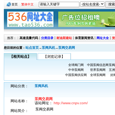
首页
繁体中文
推荐：┊
高速流量代码
┊
分类目录
┊
耐迪斯建站
┊
体育新闻资讯
┊
网址大全
┊
资
站点首页
泵阀风机
泵阀交易网
您目前的位置：
→
→
【相关站点】
【浏览记录】
全球阀门网
中国泵阀信息网
泵阀
中华泵阀网
世界泵阀网
五洲
中国泵阀供应网
全球泵阀网
好
网站分类：
泵阀风机
泵阀交易网
网站名称：
该站网址：
http://www.cnpv.com/
泵阀交易网
网站简介：