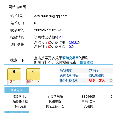
网站缩略图：
站长邮箱：
329700870@qq.com
站长ＱＱ：
0
收录时间：
2009/9/7 2:02:24
报错情况：
该网站已被报错
27
总点入：
0
次 总点出：
3938
次
统计数据：
总被顶：
0
次 总被踩：
0
次
点击搜索更多关于
的网站
泵阀交易网
搜索一下：
如果你打不开该网站请点击：
报告错误
最新点入
536网址大
心灵的鸡汤
8899电影
领悟格子链
闪播影院
高清rt艺术
买ip流量
网址之家大全
女装网