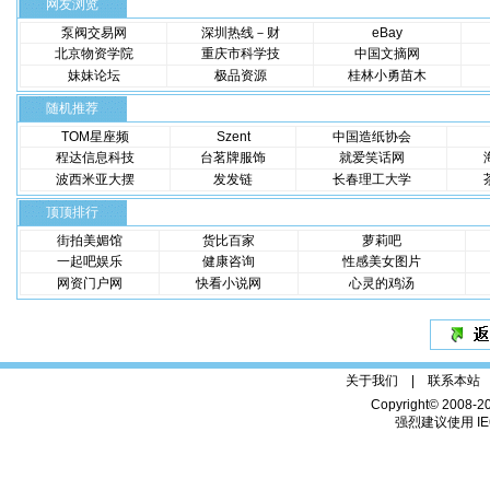
网友浏览
泵阀交易网
深圳热线－财
eBay
北京物资学院
重庆市科学技
中国文摘网
妹妹论坛
极品资源
桂林小勇苗木
随机推荐
TOM星座频
Szent
中国造纸协会
程达信息科技
台茗牌服饰
就爱笑话网
波西米亚大摆
发发链
长春理工大学
顶顶排行
街拍美媚馆
货比百家
萝莉吧
一起吧娱乐
健康咨询
性感美女图片
网资门户网
快看小说网
心灵的鸡汤
关于我们 |
联系本站
Copyright© 2008-2
强烈建议使用 IE6