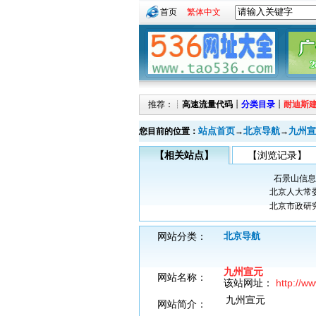
首页
繁体中文
推荐：┊
高速流量代码
┊
分类目录
┊
耐迪斯
站点首页
北京导航
九州宣
您目前的位置：
→
→
【相关站点】
【浏览记录】
石景山信息
北京人大常
北京市政研
网站分类：
北京导航
九州宣元
网站名称：
该站网址：
http://w
九州宣元
网站简介：