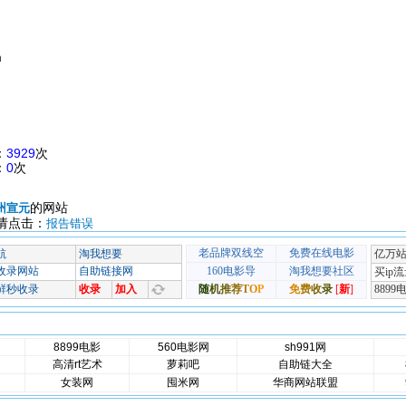
m
：
3929
次
：
0
次
的网站
州宣元
请点击：
报告错误
8899电影
560电影网
sh991网
高清rt艺术
萝莉吧
自助链大全
女装网
囤米网
华商网站联盟