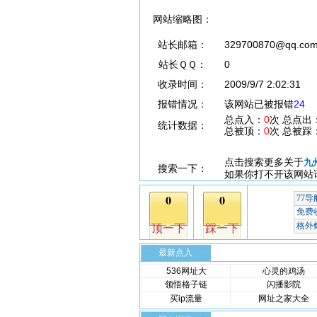
网站缩略图：
站长邮箱：
329700870@qq.co
站长ＱＱ：
0
收录时间：
2009/9/7 2:02:31
报错情况：
该网站已被报错
24
总点入：
0
次 总点出
统计数据：
总被顶：
0
次 总被踩
点击搜索更多关于
九
搜索一下：
如果你打不开该网站
最新点入
536网址大
心灵的鸡汤
领悟格子链
闪播影院
买ip流量
网址之家大全