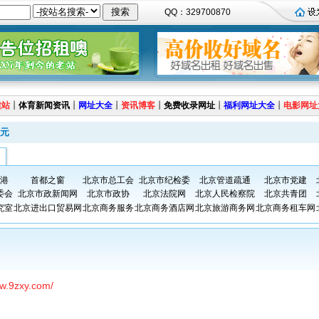
QQ：329700870
建站
┊
体育新闻资讯
┊
网址大全
┊
资讯博客
┊
免费收录网址
┊
福利网址大全
┊
电影网址
元
港
首都之窗
北京市总工会
北京市纪检委
北京管道疏通
北京市党建
委会
北京市政新闻网
北京市政协
北京法院网
北京人民检察院
北京共青团
究室
北京进出口贸易网
北京商务服务
北京商务酒店网
北京旅游商务网
北京商务租车网
ww.9zxy.com/