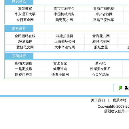
网友浏览
富荣搬家
淘宝互刷平台
青海广播电视
华东理工大学
中国机械商务
0到3省钱网
今日五金网
陶瓷英才网
路路平安汽车
随机推荐
全民招聘在线
福建招生网
青海花儿网
3A通联网
上海搬场公司
雅湾汽车网
爱妍范文网
大中华论坛网
股坛之星
顶顶排行
街拍美媚馆
货比百家
萝莉吧
一起吧娱乐
健康咨询
性感美女图片
网资门户网
快看小说网
心灵的鸡汤
关于我们 |
联系本站
Copyright© 2008-2
强烈建议使用 IE6