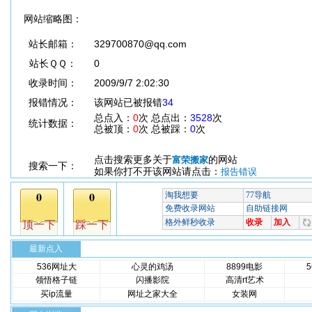
网站缩略图：
站长邮箱：
329700870@qq.com
站长ＱＱ：
0
收录时间：
2009/9/7 2:02:30
报错情况：
该网站已被报错
34
总点入：
0
次 总点出：
3528
次
统计数据：
总被顶：
0
次 总被踩：
0
次
点击搜索更多关于
的网站
富荣搬家
搜索一下：
如果你打不开该网站请点击：
报告错误
最新点入
536网址大
心灵的鸡汤
8899电影
领悟格子链
闪播影院
高清rt艺术
买ip流量
网址之家大全
女装网