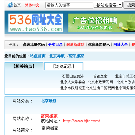
首页
繁体中文
推荐：┊
高速流量代码
┊
分类目录
┊
耐迪斯建站
┊
体育新闻资讯
┊
网址大全
┊
资
站点首页
北京导航
富荣搬家
您目前的位置：
→
→
【相关站点】
【浏览记录】
石景山信息港
首都之窗
北京市总工
北京人大常委会
北京市政新闻网
北京市政协
北京市政研究室
北京进出口贸易网
北京商务服
网站分类：
北京导航
富荣搬家
网站名称：
该站网址：
http://www.bjfr.com/
富荣搬家
网站简介：