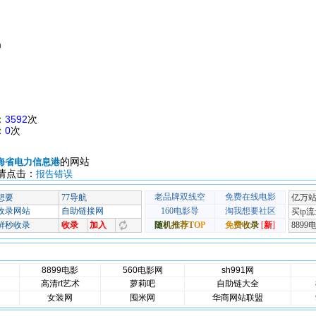
m
：
3592
次
：
0
次
的网站
海省电力信息港
请点击：
报告错误
8899电影
560电影网
sh991网
高清rt艺术
萝莉吧
自助链大全
女装网
囤米网
华商网站联盟