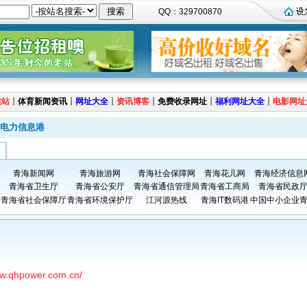
QQ：329700870
建站
┊
体育新闻资讯
┊
网址大全
┊
资讯博客
┊
免费收录网址
┊
福利网址大全
┊
电影网址
电力信息港
青海新闻网
青海旅游网
青海社会保障网
青海花儿网
青海经济信息
青海省卫生厅
青海省公安厅
青海省通信管理局
青海省工商局
青海省民政
青海省社会保障厅
青海省环境保护厅
江河源热线
青海IT数码港
中国中小企业
ww.qhpower.com.cn/