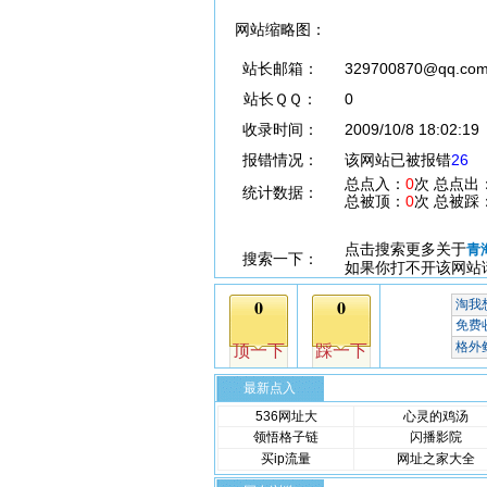
网站缩略图：
站长邮箱：
329700870@qq.co
站长ＱＱ：
0
收录时间：
2009/10/8 18:02:19
报错情况：
该网站已被报错
26
总点入：
0
次 总点出
统计数据：
总被顶：
0
次 总被踩
点击搜索更多关于
青
搜索一下：
如果你打不开该网站
最新点入
536网址大
心灵的鸡汤
领悟格子链
闪播影院
买ip流量
网址之家大全