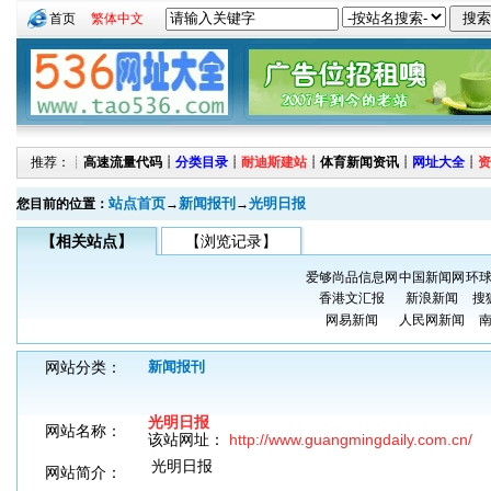
首页
繁体中文
推荐：┊
高速流量代码
┊
分类目录
┊
耐迪斯建站
┊
体育新闻资讯
┊
网址大全
┊
资
站点首页
新闻报刊
光明日报
您目前的位置：
→
→
【相关站点】
【浏览记录】
爱够尚品信息网
中国新闻网
环
香港文汇报
新浪新闻
搜
网易新闻
人民网新闻
网站分类：
新闻报刊
光明日报
网站名称：
该站网址：
http://www.guangmingdaily.com.cn/
光明日报
网站简介：