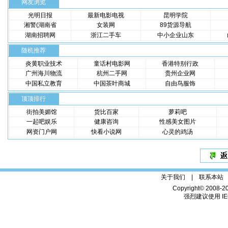
网友浏览
光明日报
最新电影电视
昆明学院
湘警(湖南省
女装网
89货源导航
湖南招聘网
浙江二手车
中小企业山东
随机推荐
炎黄职业技术
童话村电影网
香港特别行政
广州海川物流
杭州二手网
贵州企业网
中国私立教育
中国茶叶商城
自由鸟服饰
顶顶排行
街拍美媚馆
货比百家
萝莉吧
一起吧娱乐
健康咨询
性感美女图片
网资门户网
快看小说网
心灵的鸡汤
关于我们 |
联系本站
Copyright© 2008-2
强烈建议使用 IE6