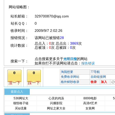
网站缩略图：
站长邮箱：
329700870@qq.com
站长ＱＱ：
0
收录时间：
2009/9/7 2:02:26
报错情况：
该网站已被报错
28
总点入：
0
次 总点出：
3869
次
统计数据：
总被顶：
0
次 总被踩：
0
次
点击搜索更多关于
的网站
光明日报
搜索一下：
如果你打不开该网站请点击：
报告错误
最新点入
536网址大
心灵的鸡汤
8899电影
领悟格子链
闪播影院
高清rt艺术
买ip流量
网址之家大全
女装网