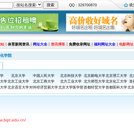
QQ：329700870
建站
┊
体育新闻资讯
┊
网址大全
┊
资讯博客
┊
免费收录网址
┊
福利网址大全
┊
电影网址
化学院
学
北京大学
中国人民大学
北京科技大学
北京邮电大学
北京理工大学
北
大学
北京工业大学
北京工商大学
北方工业大学
北方师范大学
北京化工大学
首
大学
北京语言大学
对外经济贸易大学
北京大学医学部
首都经贸大学
首都医科大学
北
w.bipt.edu.cn/