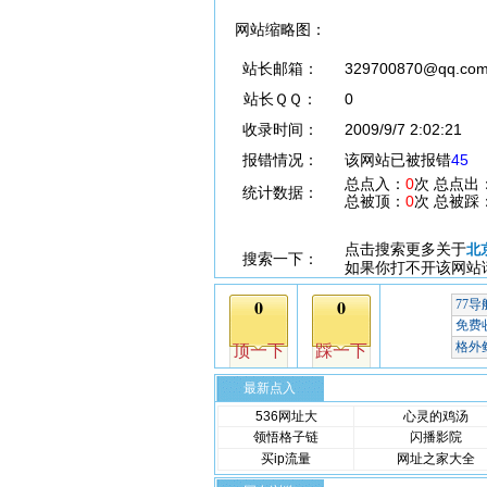
网站缩略图：
站长邮箱：
329700870@qq.co
站长ＱＱ：
0
收录时间：
2009/9/7 2:02:21
报错情况：
该网站已被报错
45
总点入：
0
次 总点出
统计数据：
总被顶：
0
次 总被踩
点击搜索更多关于
北
搜索一下：
如果你打不开该网站
最新点入
536网址大
心灵的鸡汤
领悟格子链
闪播影院
买ip流量
网址之家大全