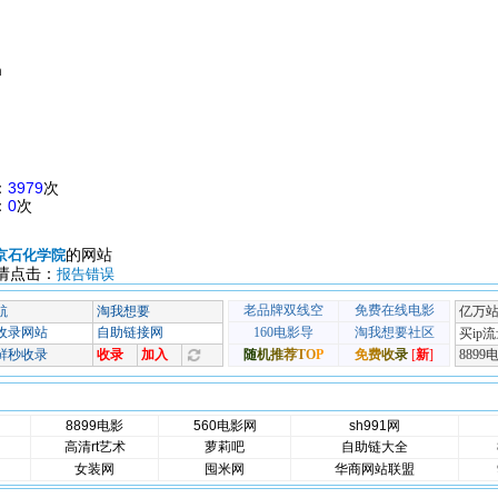
m
：
3979
次
：
0
次
的网站
京石化学院
请点击：
报告错误
8899电影
560电影网
sh991网
高清rt艺术
萝莉吧
自助链大全
女装网
囤米网
华商网站联盟