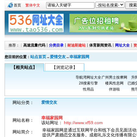
首页
繁体中文
推荐：┊
高速流量代码
┊
分类目录
┊
耐迪斯建站
┊
体育新闻资讯
┊
网址大全
┊
资
站点首页
爱情交友
幸福家园网
您目前的位置：
→
→
【相关站点】
【浏览记录】
导航湾网址大全
广州男士按摩网
升
28搜索引擎
楼凤性息网
已婚
性用品
伴游啦
熊
网站分类：
爱情交友
幸福家园网
网站名称：
该站网址：
http://www.xf59.com
幸福家园网是通过互联网平台和线下会员见面活动
网站简介：
提供严肃婚恋交友服务。成都礼乐文化传播有限公