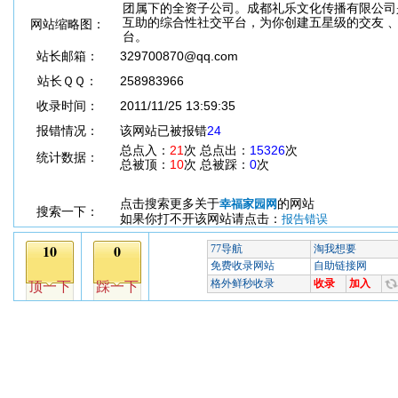
团属下的全资子公司。成都礼乐文化传播有限公司
互助的综合性社交平台，为你创建五星级的交友 
网站缩略图：
台。
站长邮箱：
329700870@qq.com
站长ＱＱ：
258983966
收录时间：
2011/11/25 13:59:35
报错情况：
该网站已被报错
24
总点入：
21
次 总点出：
15326
次
统计数据：
总被顶：
10
次 总被踩：
0
次
点击搜索更多关于
的网站
幸福家园网
搜索一下：
如果你打不开该网站请点击：
报告错误