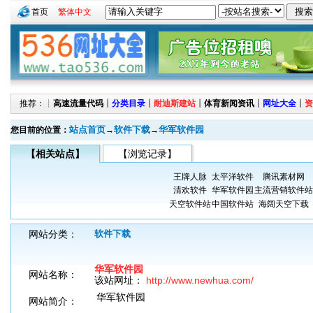
首页
繁体中文
推荐：┊
高速流量代码
┊
分类目录
┊
耐迪斯建站
┊
体育新闻资讯
┊
网址大全
┊
资
站点首页
软件下载
华军软件园
您目前的位置：
→
→
【相关站点】
【浏览记录】
王牌人脉
太平洋软件
腾讯素材网
清欢软件
华军软件园
主流营销软件站
天空软件站
中国软件站
海阔天空下载
网站分类：
软件下载
华军软件园
网站名称：
该站网址：
http://www.newhua.com/
华军软件园
网站简介：