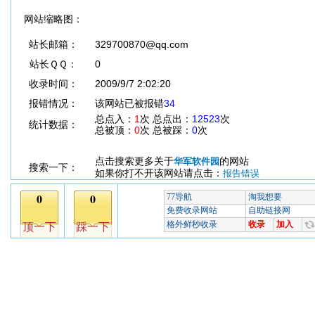
网站缩略图：
站长邮箱：
329700870@qq.com
站长ＱＱ：
0
收录时间：
2009/9/7 2:02:20
报错情况：
该网站已被报错
34
总点入：
1
次 总点出：
12523
次
统计数据：
总被顶：
0
次 总被踩：
0
次
点击搜索更多关于
的网站
华军软件园
搜索一下：
如果你打不开该网站请点击：
报告错误