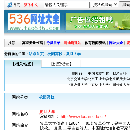
首页
繁体中文
推荐：┊
高速流量代码
┊
分类目录
┊
耐迪斯建站
┊
体育新闻资讯
┊
网址大全
┊
资
站点首页
校园高校
复旦大学
您目前的位置：
→
→
【相关站点】
【浏览记录】
校园99
中国名校导航
我爱百科
北京交通大学
北京工业大学
北京航天大学
中国农业大学
北京林业大学
中国传媒大学
网站分类：
校园高校
复旦大学
网站名称：
该站网址：
http://www.fudan.edu.cn/
复旦大学创建于1905年，原名复旦公学，是中国
网站简介：
院校。“复旦”二字由创始人、中国近代知名教育家