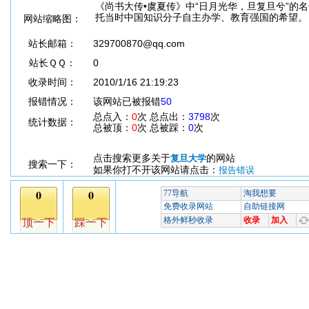
《尚书大传•虞夏传》中“日月光华，旦复旦兮”的
托当时中国知识分子自主办学、教育强国的希望。
网站缩略图：
站长邮箱：
329700870@qq.com
站长ＱＱ：
0
收录时间：
2010/1/16 21:19:23
报错情况：
该网站已被报错
50
总点入：
0
次 总点出：
3798
次
统计数据：
总被顶：
0
次 总被踩：
0
次
点击搜索更多关于
的网站
复旦大学
搜索一下：
如果你打不开该网站请点击：
报告错误