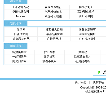
网友浏览
上海对外贸易
农业发展银行
樱桃小丸子
华硕电脑公司
汽车维修技术
宝鸡职业技术
Movies
八达岭长城旅
四川环保网
随机推荐
发型网
江西省人口和
国际能源理事
新疆优才网
嘟嘟狗美食网
淘宝旺铺网址
武夷岩茶名丛
广捷居网址
广东技校招生
顶顶排行
街拍美媚馆
货比百家
萝莉吧
一起吧娱乐
健康咨询
性感美女图片
网资门户网
快看小说网
心灵的鸡汤
关于我们 |
联系本站
Copyright© 2008-2
强烈建议使用 IE6