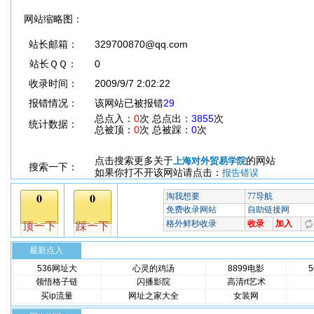
网站缩略图：
站长邮箱：
329700870@qq.com
站长ＱＱ：
0
收录时间：
2009/9/7 2:02:22
报错情况：
该网站已被报错
29
总点入：
0
次 总点出：
3855
次
统计数据：
总被顶：
0
次 总被踩：
0
次
点击搜索更多关于
的网站
上海对外贸易学院
搜索一下：
如果你打不开该网站请点击：
报告错误
最新点入
536网址大
心灵的鸡汤
8899电影
领悟格子链
闪播影院
高清rt艺术
买ip流量
网址之家大全
女装网