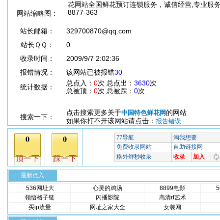
花网站全国鲜花预订连锁服务，诚信经营,专业服务!全
8877-363
网站缩略图：
站长邮箱：
329700870@qq.com
站长ＱＱ：
0
收录时间：
2009/9/7 2:02:36
报错情况：
该网站已被报错
30
总点入：
0
次 总点出：
3630
次
统计数据：
总被顶：
0
次 总被踩：
0
次
点击搜索更多关于
的网站
中国特色鲜花网
搜索一下：
如果你打不开该网站请点击：
报告错误
最新点入
536网址大
心灵的鸡汤
8899电影
领悟格子链
闪播影院
高清rt艺术
买ip流量
网址之家大全
女装网