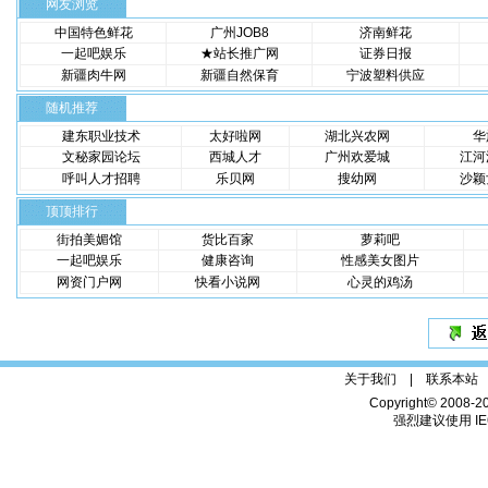
网友浏览
中国特色鲜花
广州JOB8
济南鲜花
一起吧娱乐
★站长推广网
证券日报
新疆肉牛网
新疆自然保育
宁波塑料供应
随机推荐
建东职业技术
太好啦网
湖北兴农网
华
文秘家园论坛
西城人才
广州欢爱城
江河
呼叫人才招聘
乐贝网
搜幼网
沙颖
顶顶排行
街拍美媚馆
货比百家
萝莉吧
一起吧娱乐
健康咨询
性感美女图片
网资门户网
快看小说网
心灵的鸡汤
关于我们 |
联系本站
Copyright© 2008-2
强烈建议使用 IE6