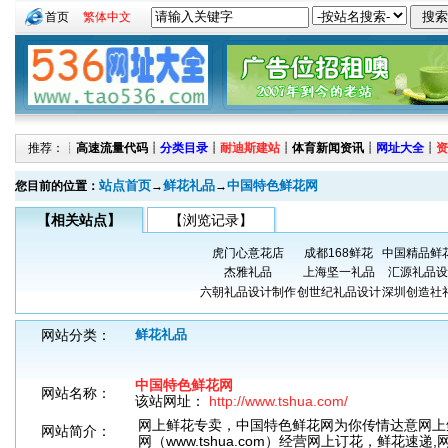
首页
繁体中文
推荐：┊
高速流量代码
┊
分类目录
┊
耐迪斯建站
┊
体育新闻资讯
┊
网址大全
┊
资
站点首页
鲜花礼品
中国特色鲜花网
您目前的位置：
→
→
【相关站点】
【浏览记录】
虎门心意花店
成都168鲜花
中国精品鲜
杰雅礼品
上海坚一礼品
汇源礼品设
六朝礼品设计制作
创世纪礼品设计
深圳创造社
网站分类：
鲜花礼品
中国特色鲜花网
网站名称：
该站网址：
http://www.tshua.com/
网上鲜花专卖，中国特色鲜花网为你传情达意网上
网站简介：
网（www.tshua.com）经营网上订花，鲜花速递