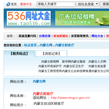
首页
繁体中文
推荐：┊
高速流量代码
┊
分类目录
┊
耐迪斯建站
┊
体育新闻资讯
┊
网址大全
┊
资
站点首页
内蒙古网
内蒙古财政厅
您目前的位置：
→
→
【相关站点】
【浏览记录】
内蒙古新闻网
新华网内蒙古频道
内蒙古人才网
内蒙古环境保护厅
内蒙古区卫生厅
内蒙古发改委
内蒙古工商管理局
内蒙古公众科技网
铁通内蒙古分公司
网站分类：
内蒙古网
内蒙古财政厅
网站名称：
该站网址：
http://www.nmgcz.gov.cn/
内蒙古自治区财政厅
网站简介：