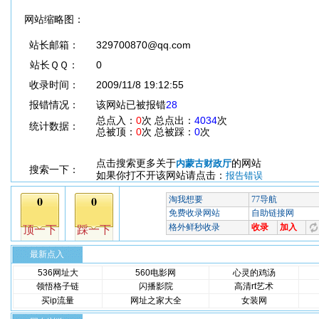
网站缩略图：
站长邮箱：
329700870@qq.com
站长ＱＱ：
0
收录时间：
2009/11/8 19:12:55
报错情况：
该网站已被报错
28
总点入：
0
次 总点出：
4034
次
统计数据：
总被顶：
0
次 总被踩：
0
次
点击搜索更多关于
的网站
内蒙古财政厅
搜索一下：
如果你打不开该网站请点击：
报告错误
最新点入
536网址大
560电影网
心灵的鸡汤
领悟格子链
闪播影院
高清rt艺术
买ip流量
网址之家大全
女装网