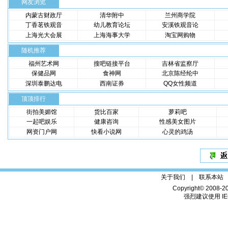
网友浏览
内蒙古财政厅
清华附中
兰州商学院
丁香茗铁观音
幼儿教育论坛
安溪铁观音论
上海光大会展
上海海事大学
淘宝网购物
随机推荐
福州艺术网
搜吧链接平台
吉林省监察厅
保健品网
食神网
北京陈经纶中
深圳泰鹏达电
西南证券
QQ女性频道
顶顶排行
街拍美媚馆
货比百家
萝莉吧
一起吧娱乐
健康咨询
性感美女图片
网资门户网
快看小说网
心灵的鸡汤
关于我们 |
联系本站
Copyright© 2008-2
强烈建议使用 IE6