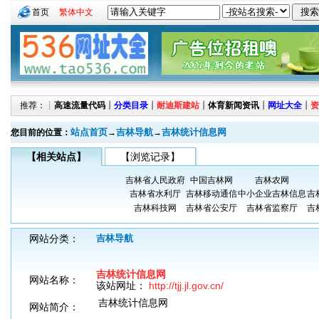
首页
繁体中文
推荐：┊
高速流量代码
┊
分类目录
┊
耐迪斯建站
┊
体育新闻资讯
┊
网址大全
┊
资
站点首页
吉林导航
吉林统计信息网
您目前的位置：
→
→
【相关站点】
【浏览记录】
吉林省人民政府
中国吉林网
吉林农网
吉林省水利厅
吉林移动通信
中小企业吉林信息
吉
吉林科技网
吉林省公安厅
吉林省监察厅
吉
网站分类：
吉林导航
吉林统计信息网
网站名称：
该站网址：
http://tjj.jl.gov.cn/
吉林统计信息网
网站简介：