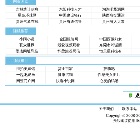
网友浏览
吉林统计信息
东阳科技人才
淘淘吧货源网
星岛环球网
中国建设银行
陕西省交通运
贵州气象在线
贵州省通信管
贵州省人大常
随机推荐
小雨小说
全国服装网
中国西藏妇女
联众世界
最爱视频观看
东莞市鸿诚膳
娄底网址导航
怀柔旅游局信
恒天星科技有
顶顶排行
街拍美媚馆
货比百家
萝莉吧
一起吧娱乐
健康咨询
性感美女图片
网资门户网
快看小说网
心灵的鸡汤
关于我们 |
联系本站
Copyright© 2008-2
强烈建议使用 IE6