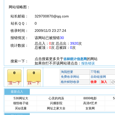
网站缩略图：
站长邮箱：
329700870@qq.com
站长ＱＱ：
0
收录时间：
2009/11/3 23:27:24
报错情况：
该网站已被报错
30
总点入：
0
次 总点出：
3920
次
统计数据：
总被顶：
0
次 总被踩：
0
次
点击搜索更多关于
的网站
吉林统计信息网
搜索一下：
如果你打不开该网站请点击：
报告错误
最新点入
536网址大
心灵的鸡汤
8899电影
领悟格子链
闪播影院
高清rt艺术
买ip流量
网址之家大全
女装网