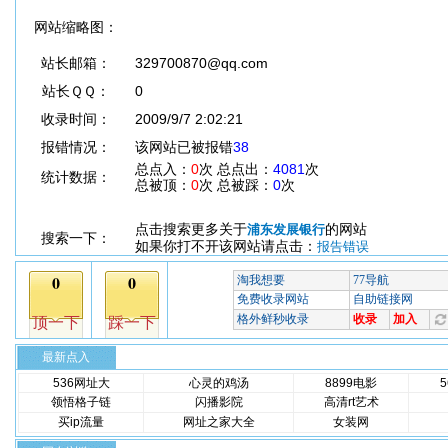
网站缩略图：
站长邮箱：
329700870@qq.com
站长ＱＱ：
0
收录时间：
2009/9/7 2:02:21
报错情况：
该网站已被报错
38
总点入：
0
次 总点出：
4081
次
统计数据：
总被顶：
0
次 总被踩：
0
次
点击搜索更多关于
的网站
浦东发展银行
搜索一下：
如果你打不开该网站请点击：
报告错误
最新点入
536网址大
心灵的鸡汤
8899电影
领悟格子链
闪播影院
高清rt艺术
买ip流量
网址之家大全
女装网