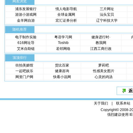
网友浏览
浦东发展银行
情人电影导航
三片网址
游游小游戏网
全球金属网
汕头宝贝
金羊网自游
宏汇证券分析
辽宁科技大学
随机推荐
电子制作实验
粤语学习网
健身进行时·
616网址导
Toshib
教我网
艾米自助链
若邻网络
江西工商行政
顶顶排行
街拍美媚馆
货比百家
萝莉吧
一起吧娱乐
健康咨询
性感美女图片
网资门户网
快看小说网
心灵的鸡汤
关于我们 |
联系本站
Copyright© 2008-2
强烈建议使用 IE6