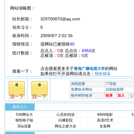
网站缩略图：
站长邮箱：
329700870@qq.com
站长ＱＱ：
0
收录时间：
2009/9/7 2:02:36
报错情况：
该网站已被报错
40
总点入：
0
次 总点出：
4964
次
统计数据：
总被顶：
0
次 总被踩：
0
次
点击搜索更多关于
的网站
青海广播电视大学
搜索一下：
如果你打不开该网站请点击：
报告错误
最新点入
536网址大
心灵的鸡汤
8899电影
领悟格子链
闪播影院
高清rt艺术
买ip流量
网址之家大全
女装网