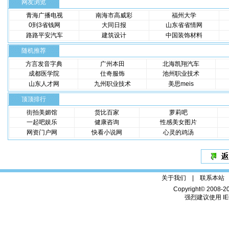
网友浏览
青海广播电视
南海市高威彩
福州大学
0到3省钱网
大同日报
山东省省情网
路路平安汽车
建筑设计
中国装饰材料
随机推荐
方言发音字典
广州本田
北海凯翔汽车
成都医学院
仕奇服饰
池州职业技术
山东人才网
九州职业技术
美思meis
顶顶排行
街拍美媚馆
货比百家
萝莉吧
一起吧娱乐
健康咨询
性感美女图片
网资门户网
快看小说网
心灵的鸡汤
关于我们 |
联系本站
Copyright© 2008-2
强烈建议使用 IE6