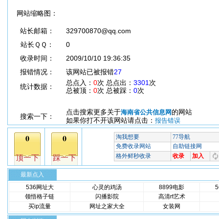
网站缩略图：
站长邮箱：
329700870@qq.com
站长ＱＱ：
0
收录时间：
2009/10/10 19:36:35
报错情况：
该网站已被报错
27
总点入：
0
次 总点出：
3301
次
统计数据：
总被顶：
0
次 总被踩：
0
次
点击搜索更多关于
的网站
海南省公共信息网
搜索一下：
如果你打不开该网站请点击：
报告错误
最新点入
536网址大
心灵的鸡汤
8899电影
领悟格子链
闪播影院
高清rt艺术
买ip流量
网址之家大全
女装网