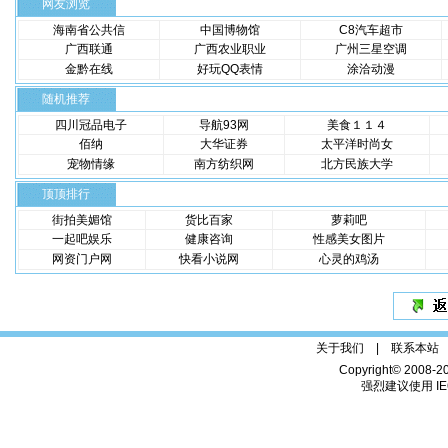
网友浏览
海南省公共信
中国博物馆
C8汽车超市
广西联通
广西农业职业
广州三星空调
金黔在线
好玩QQ表情
涂洽动漫
随机推荐
四川冠品电子
导航93网
美食１１４
佰纳
大华证券
太平洋时尚女
宠物情缘
南方纺织网
北方民族大学
顶顶排行
街拍美媚馆
货比百家
萝莉吧
一起吧娱乐
健康咨询
性感美女图片
网资门户网
快看小说网
心灵的鸡汤
关于我们 |
联系本站
Copyright© 2008-2
强烈建议使用 IE6