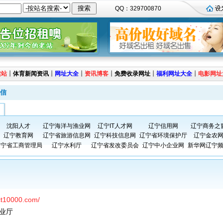
QQ：329700870
建站
┊
体育新闻资讯
┊
网址大全
┊
资讯博客
┊
免费收录网址
┊
福利网址大全
┊
电影网址
信
沈阳人才
辽宁海洋与渔业网
辽宁IT人才网
辽宁信用网
辽宁商务之
辽宁教育网
辽宁省旅游信息网
辽宁科技信息网
辽宁省环境保护厅
辽宁金农
辽宁省工商管理局
辽宁水利厅
辽宁省发改委员会
辽宁中小企业网
新华网辽宁
.ct10000.com/
业厅