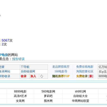
m
：
5067
次
：
2
次
的网站
宁电信
请点击：
报告错误
8899电影
560电影网
sh991网
高清rt艺术
萝莉吧
自助链大全
女装网
囤米网
华商网站联盟