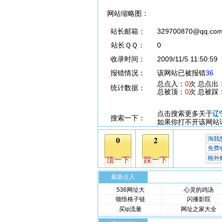
网站缩略图：
站长邮箱：
329700870@qq.co
站长ＱＱ：
0
收录时间：
2009/11/5 11:50:59
报错情况：
该网站已被报错
36
总点入：
0
次 总点出
统计数据：
总被顶：
0
次 总被踩
点击搜索更多关于
辽
搜索一下：
如果你打不开该网站
最新点入
536网址大
心灵的鸡汤
领悟格子链
闪播影院
买ip流量
网址之家大全