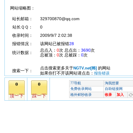
网站缩略图：
站长邮箱：
329700870@qq.com
站长ＱＱ：
0
收录时间：
2009/9/7 2:02:38
报错情况：
该网站已被报错
28
总点入：
0
次 总点出：
3690
次
统计数据：
总被顶：
0
次 总被踩：
0
次
点击搜索更多关于
的网站
NGTV.net[韩]
搜索一下：
如果你打不开该网站请点击：
报告错误