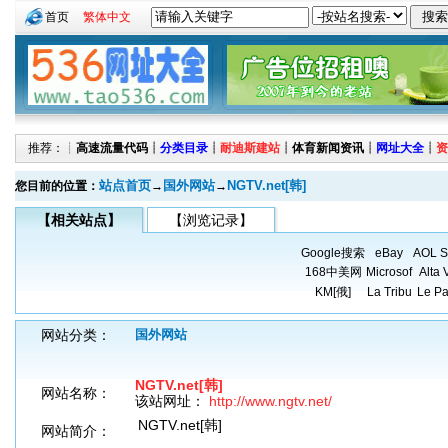
首页
繁体中文
推荐：┊
高速流量代码
┊
分类目录
┊
耐迪斯建站
┊
体育新闻资讯
┊
网址大全
┊
资
站点首页
国外网站
NGTV.net[韩]
您目前的位置：
→
→
【相关站点】
【浏览记录】
Google搜索
eBay
AOL S
168中美网
Microsof
Alta 
KM[俄]
La Tribu
Le Pa
网站分类：
国外网站
NGTV.net[韩]
网站名称：
该站网址：
http://www.ngtv.net/
NGTV.net[韩]
网站简介：