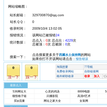
网站缩略图：
站长邮箱：
329700870@qq.com
站长ＱＱ：
0
收录时间：
2009/10/4 13:02:05
报错情况：
该网站已被报错
24
总点入：
0
次 总点出：
4229
次
统计数据：
总被顶：
0
次 总被踩：
0
次
点击搜索更多关于
的网站
西藏水土保持网
搜索一下：
如果你打不开该网站请点击：
报告错误
最新点入
536网址大
心灵的鸡汤
8899电影
领悟格子链
闪播影院
高清rt艺术
买ip流量
网址之家大全
女装网