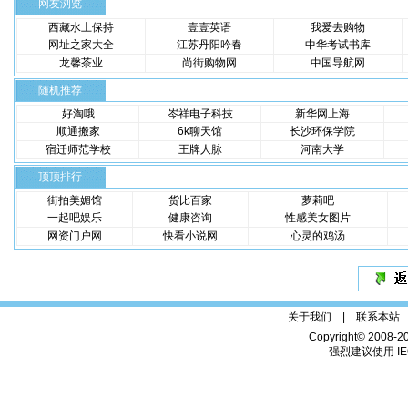
网友浏览
西藏水土保持
壹壹英语
我爱去购物
网址之家大全
江苏丹阳吟春
中华考试书库
龙馨茶业
尚街购物网
中国导航网
随机推荐
好淘哦
岑祥电子科技
新华网上海
顺通搬家
6k聊天馆
长沙环保学院
宿迁师范学校
王牌人脉
河南大学
顶顶排行
街拍美媚馆
货比百家
萝莉吧
一起吧娱乐
健康咨询
性感美女图片
网资门户网
快看小说网
心灵的鸡汤
关于我们 |
联系本站
Copyright© 2008-2
强烈建议使用 IE6