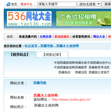
首页
繁体中文
推荐：┊
高速流量代码
┊
分类目录
┊
耐迪斯建站
┊
体育新闻资讯
┊
网址大全
┊
资
站点首页
西藏导航
西藏水土保持网
您目前的位置：
→
→
【相关站点】
【浏览记录】
中国西藏新闻网
西藏在线
中国西藏信息中心
中国西藏旅游网
西藏教育
西藏教育考试院
西藏电信
西藏法院
西藏国土资源厅
网站分类：
西藏导航
西藏水土保持网
网站名称：
该站网址：
http://www.xzsbw.gov.cn/
西藏水土保持网
网站简介：