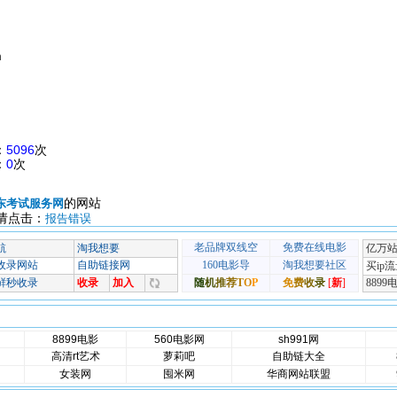
m
：
5096
次
：
0
次
的网站
东考试服务网
请点击：
报告错误
8899电影
560电影网
sh991网
高清rt艺术
萝莉吧
自助链大全
女装网
囤米网
华商网站联盟