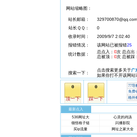
网站缩略图：
站长邮箱：
329700870@qq.co
站长ＱＱ：
0
收录时间：
2009/9/7 2:02:40
报错情况：
该网站已被报错
25
总点入：
0
次 总点出
统计数据：
总被顶：
0
次 总被踩
点击搜索更多关于
广
搜索一下：
如果你打不开该网站
最新点入
536网址大
心灵的鸡汤
领悟格子链
闪播影院
买ip流量
网址之家大全