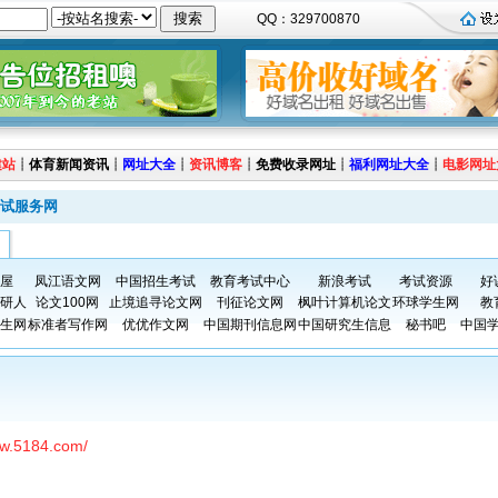
QQ：329700870
建站
┊
体育新闻资讯
┊
网址大全
┊
资讯博客
┊
免费收录网址
┊
福利网址大全
┊
电影网址
试服务网
屋
凤江语文网
中国招生考试
教育考试中心
新浪考试
考试资源
好
研人
论文100网
止境追寻论文网
刊征论文网
枫叶计算机论文
环球学生网
教
生网
标准者写作网
优优作文网
中国期刊信息网
中国研究生信息
秘书吧
中国
ww.5184.com/