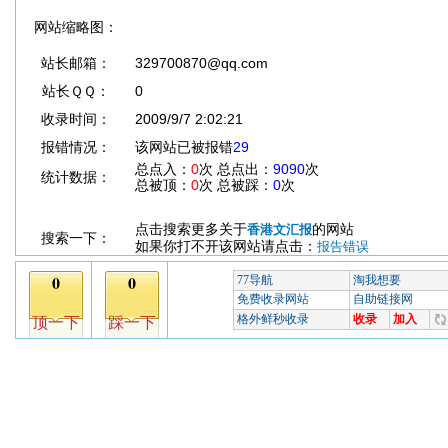
网站缩略图：
站长邮箱：
329700870@qq.com
站长ＱＱ：
0
收录时间：
2009/9/7 2:02:21
报错情况：
该网站已被报错
29
总点入：
0
次 总点出：
9090
次
统计数据：
总被顶：
0
次 总被踩：
0
次
点击搜索更多关于
的网站
香港文汇报
搜索一下：
如果你打不开该网站请点击：
报告错误