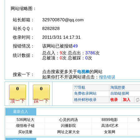
网站缩略图：
站长邮箱：
329700870@qq.com
站长ＱＱ：
8282828
收录时间：
2011/3/31 14:17:31
报错情况：
该网站已被报错
49
总点入：
9
次 总点出：
3786
次
统计数据：
总被顶：
0
次 总被踩：
0
次
点击搜索更多关于
的网站
电视棒
搜索一下：
如果你打不开该网站请点击：
报告错误
最新点入
536网址大
心灵的鸡汤
8899电影
领悟格子链
闪播影院
高清rt艺术
买ip流量
网址之家大全
女装网