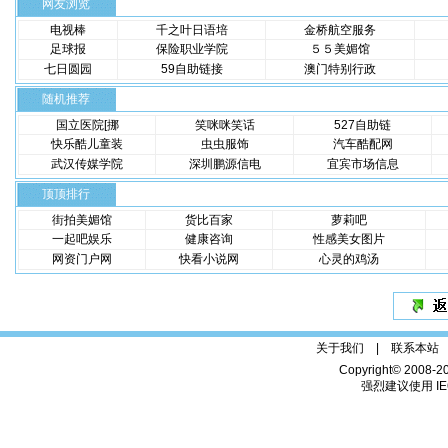
网友浏览
电视棒
千之叶日语培
金桥航空服务
足球报
保险职业学院
５５美媚馆
七日圆园
59自助链接
澳门特别行政
随机推荐
国立医院[挪
笑咪咪笑话
527自助链
快乐酷儿童装
虫虫服饰
汽车酷配网
武汉传媒学院
深圳鹏源信电
宜宾市场信息
顶顶排行
街拍美媚馆
货比百家
萝莉吧
一起吧娱乐
健康咨询
性感美女图片
网资门户网
快看小说网
心灵的鸡汤
关于我们 |
联系本站
Copyright© 2008-2
强烈建议使用 IE6