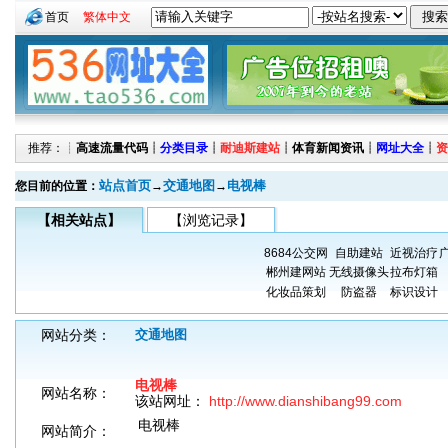
首页
繁体中文
推荐：┊
高速流量代码
┊
分类目录
┊
耐迪斯建站
┊
体育新闻资讯
┊
网址大全
┊
资
站点首页
交通地图
电视棒
您目前的位置：
→
→
【相关站点】
【浏览记录】
8684公交网
自助建站
近视治疗
郴州建网站
无线摄像头
拉布灯箱
化妆品策划
防盗器
标识设计
网站分类：
交通地图
电视棒
网站名称：
该站网址：
http://www.dianshibang99.com
电视棒
网站简介：