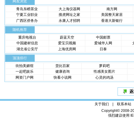
网友浏览
青岛东崂茶业
大上海仪器网
南方网
宁夏工业职业
搜虎网址之家
美国整天家居
广西区侨务办
永康人才招聘
香港大新银行
随机推荐
重庆电视台
蔚蓝天空
中国邮票
中国建材信息
爱宝贝视频
爱城华人网
湖北省公安厅
上海优房网
日泰
顶顶排行
街拍美媚馆
货比百家
萝莉吧
一起吧娱乐
健康咨询
性感美女图片
网资门户网
快看小说网
心灵的鸡汤
关于我们 |
联系本站
Copyright© 2008-2
强烈建议使用 IE6