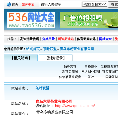
首页
繁体中文
推荐：┊
高速流量代码
┊
分类目录
┊
耐迪斯建站
┊
体育新闻资讯
┊
网址大全
┊
资
站点首页
茶叶联盟
青岛东崂茶业有限公司
您目前的位置：
→
→
【相关站点】
【浏览记录】
知香茗茶
皇袍茶业
黑檀茶盘石
淘茶客商城
网络创业网赚
茶客商城打
佳信茗茶铁观音
茶叶
国际茶城
网站分类：
茶叶联盟
青岛东崂茶业有限公司
网站名称：
该站网址：
http://www.qddltea.com/
青岛东崂茶业有限公司
网站简介：