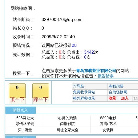
网站缩略图：
站长邮箱：
329700870@qq.com
站长ＱＱ：
0
收录时间：
2009/9/7 2:02:40
报错情况：
该网站已被报错
28
总点入：
0
次 总点出：
3442
次
统计数据：
总被顶：
0
次 总被踩：
0
次
点击搜索更多关于
的网站
青岛东崂茶业有限公司
搜索一下：
如果你打不开该网站请点击：
报告错误
最新点入
536网址大
心灵的鸡汤
8899电影
领悟格子链
闪播影院
高清rt艺术
买ip流量
网址之家大全
女装网