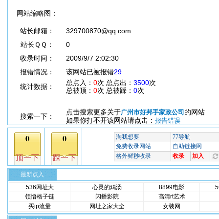
网站缩略图：
站长邮箱：
329700870@qq.com
站长ＱＱ：
0
收录时间：
2009/9/7 2:02:30
报错情况：
该网站已被报错
29
总点入：
0
次 总点出：
3500
次
统计数据：
总被顶：
0
次 总被踩：
0
次
点击搜索更多关于
的网站
广州市好邦手家政公司
搜索一下：
如果你打不开该网站请点击：
报告错误
最新点入
536网址大
心灵的鸡汤
8899电影
领悟格子链
闪播影院
高清rt艺术
买ip流量
网址之家大全
女装网