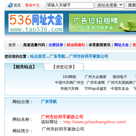
首页
繁体中文
推荐：┊
高速流量代码
┊
分类目录
┊
耐迪斯建站
┊
体育新闻资讯
┊
网址大全
┊
资
站点首页
广东导航
广州市好邦手家政公司
您目前的位置：
→
→
【相关站点】
【浏览记录】
163网链
广州大众搬家
视得电子
中国汽车网广州交
广州车迷网
广州汽车团购网
华南汽车网
TOPap卓越车
中国车友会
网站分类：
广东导航
广州市好邦手家政公司
网站名称：
该站网址：
http://www.gzhaobangshou.com/
广州市好邦手家政公司
网站简介：