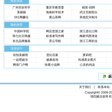
网友浏览
广州市好邦手
重庆市教育委
精英·招聘
美丽丽
海南科学技术
武汉无框阳台
561网赚论
黄山茶网
承德宏兴制冷
随机推荐
中国科学院
网店货源之家
浙江进出口商
韩七社日韩服
标准者写作网
梅家坞西湖龙
东北品牌服装
景云导航
浙江工商职业
顶顶排行
街拍美媚馆
货比百家
萝莉吧
一起吧娱乐
健康咨询
性感美女图片
网资门户网
快看小说网
心灵的鸡汤
关于我们 |
联系本站
Copyright© 2008-2
强烈建议使用 IE6