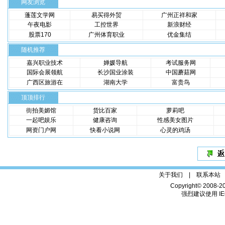
网友浏览
蓬莲文学网
易买得外贸
广州正祥和家
午夜电影
工控世界
新浪财经
股票170
广州体育职业
优金集结
随机推荐
嘉兴职业技术
婵媛导航
考试服务网
国际会展领航
长沙国业涂装
中国蘑菇网
广西区旅游在
湖南大学
富贵鸟
顶顶排行
街拍美媚馆
货比百家
萝莉吧
一起吧娱乐
健康咨询
性感美女图片
网资门户网
快看小说网
心灵的鸡汤
关于我们 |
联系本站
Copyright© 2008-2
强烈建议使用 IE6