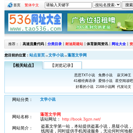
首页
繁体中文
推荐：┊
高速流量代码
┊
分类目录
┊
耐迪斯建站
┊
体育新闻资讯
┊
网址大全
┊
资
站点首页
文学小说
蓬莲文学网
您目前的位置：
→
→
【相关站点】
【浏览记录】
思思TXT小说
免费小说
寂灭神王
41楼经典语录
爱情小说
星空阅读吧
好看的小说
2168小说网
代发论文
网站分类：
文学小说
蓬莲文学网
网站名称：
该站网址：
http://book.3gzn.net/
盗墓文学第一站，本站提供盗墓小说，悬疑小说，
网站简介：
线阅读，同时提供手机阅读服务，无论何时何地都