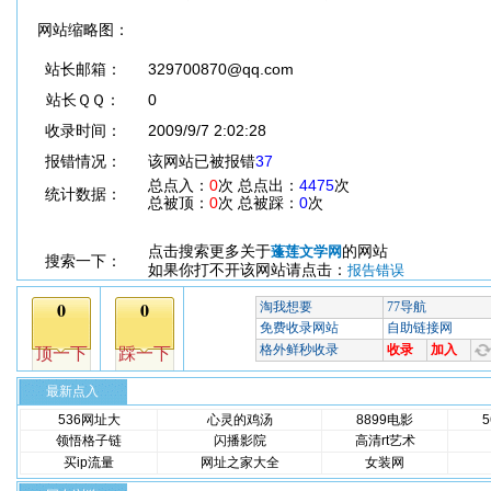
网站缩略图：
站长邮箱：
329700870@qq.com
站长ＱＱ：
0
收录时间：
2009/9/7 2:02:28
报错情况：
该网站已被报错
37
总点入：
0
次 总点出：
4475
次
统计数据：
总被顶：
0
次 总被踩：
0
次
点击搜索更多关于
的网站
蓬莲文学网
搜索一下：
如果你打不开该网站请点击：
报告错误
最新点入
536网址大
心灵的鸡汤
8899电影
领悟格子链
闪播影院
高清rt艺术
买ip流量
网址之家大全
女装网