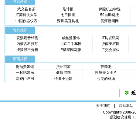
网友浏览
武义县名茶
足球报
保险职业学院
江苏科技大学
七日圆园
59自助链接
中国仪器仪表
深圳美宜坊礼
黄河新闻网
随机推荐
安溪观音销售
威丝曼服饰
IT坊资讯网
内蒙古科技厅
北京二手车网
济南美容网
搜狐股市分析
E畅家园网赚
广交会展位
顶顶排行
街拍美媚馆
货比百家
萝莉吧
一起吧娱乐
健康咨询
性感美女图片
网资门户网
快看小说网
心灵的鸡汤
关于我们 |
联系本站
Copyright© 2008-2
强烈建议使用 IE6