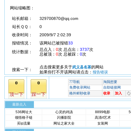
网站缩略图：
站长邮箱：
329700870@qq.com
站长ＱＱ：
0
收录时间：
2009/9/7 2:02:39
报错情况：
该网站已被报错
33
总点入：
0
次 总点出：
3737
次
统计数据：
总被顶：
0
次 总被踩：
0
次
点击搜索更多关于
的网站
武义县名茶
搜索一下：
如果你打不开该网站请点击：
报告错误
最新点入
536网址大
心灵的鸡汤
8899电影
领悟格子链
闪播影院
高清rt艺术
买ip流量
网址之家大全
女装网