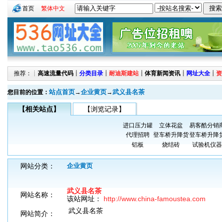
首页
繁体中文
推荐：┊
高速流量代码
┊
分类目录
┊
耐迪斯建站
┊
体育新闻资讯
┊
网址大全
┊
资
站点首页
企业黄页
武义县名茶
您目前的位置：
→
→
【相关站点】
【浏览记录】
进口压力罐
立体花盆
易客酷分销
代理招聘
登车桥升降货
登车桥升降
铝板
烧结砖
试验机仪器
网站分类：
企业黄页
武义县名茶
网站名称：
该站网址：
http://www.china-famoustea.com
武义县名茶
网站简介：