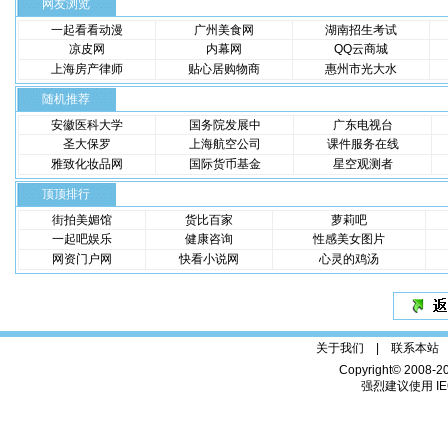
网友浏览
一起看看动漫
广州美食网
湖南招生考试
凉皮网
内幕网
QQ云商城
上海房产律师
贴心居购物商
惠州市光大水
随机推荐
安徽医科大学
国务院发展中
广东电视台
圣大保罗
上海航空公司
课件服务在线
雅致化妆品网
国际货币基金
星空观测者
顶顶排行
街拍美媚馆
货比百家
萝莉吧
一起吧娱乐
健康咨询
性感美女图片
网资门户网
快看小说网
心灵的鸡汤
关于我们 |
联系本站
Copyright© 2008-2
强烈建议使用 IE6