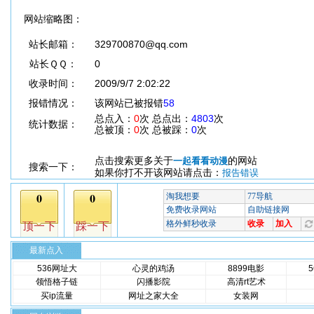
网站缩略图：
站长邮箱：
329700870@qq.com
站长ＱＱ：
0
收录时间：
2009/9/7 2:02:22
报错情况：
该网站已被报错
58
总点入：
0
次 总点出：
4803
次
统计数据：
总被顶：
0
次 总被踩：
0
次
点击搜索更多关于
的网站
一起看看动漫
搜索一下：
如果你打不开该网站请点击：
报告错误
最新点入
536网址大
心灵的鸡汤
8899电影
领悟格子链
闪播影院
高清rt艺术
买ip流量
网址之家大全
女装网