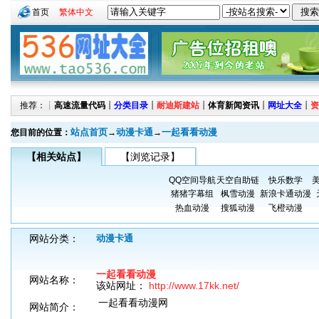
首页
繁体中文
推荐：┊
高速流量代码
┊
分类目录
┊
耐迪斯建站
┊
体育新闻资讯
┊
网址大全
┊
资
站点首页
动漫卡通
一起看看动漫
您目前的位置：
→
→
【相关站点】
【浏览记录】
QQ空间导航
天空自助链
快乐数学
猪猪字幕组
枫雪动漫
新浪卡通动漫
热血动漫
搜狐动漫
飞橙动漫
网站分类：
动漫卡通
一起看看动漫
网站名称：
该站网址：
http://www.17kk.net/
一起看看动漫网
网站简介：