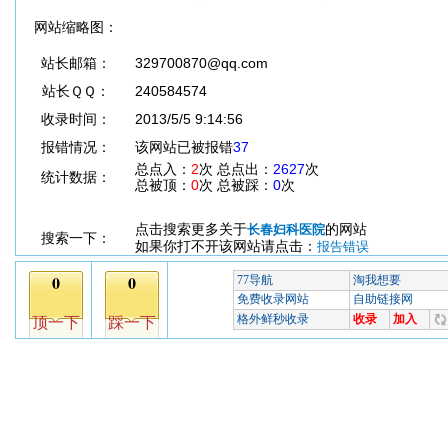
网站缩略图：
站长邮箱：
329700870@qq.com
站长ＱＱ：
240584574
收录时间：
2013/5/5 9:14:56
报错情况：
该网站已被报错
37
总点入：
2
次 总点出：
2627
次
统计数据：
总被顶：
0
次 总被踩：
0
次
点击搜索更多关于
的网站
长春妇科医院
搜索一下：
如果你打不开该网站请点击：
报告错误