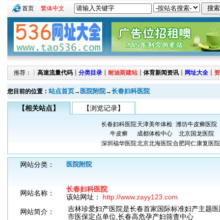
首页
繁体中文
推荐：┊
高速流量代码
┊
分类目录
┊
耐迪斯建站
┊
体育新闻资讯
┊
网址大全
┊
资
站点首页
医院附院
长春妇科医院
您目前的位置：
→
→
【相关站点】
【浏览记录】
长春妇科医院
天津美年体检
潍坊牛皮癣医院
牛皮癣
成都体检中心
北京国龙医院
深圳福华医院
北京北海医院
合肥同仁康复医院
网站分类：
医院附院
长春妇科医院
网站名称：
该站网址：
http://www.zayy123.com
吉林珍爱妇产医院是长春首家国际标准妇产主题医院
网站简介：
市医保定点单位,长春高危孕产妇筛查中心