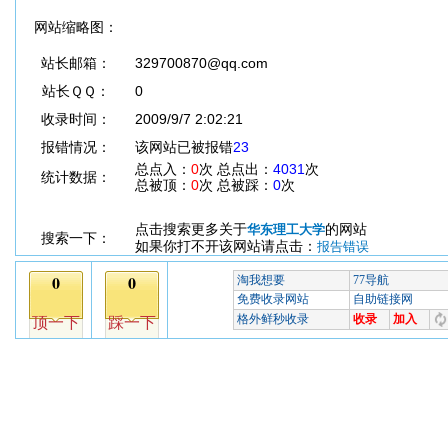
网站缩略图：
站长邮箱：
329700870@qq.com
站长ＱＱ：
0
收录时间：
2009/9/7 2:02:21
报错情况：
该网站已被报错
23
总点入：
0
次 总点出：
4031
次
统计数据：
总被顶：
0
次 总被踩：
0
次
点击搜索更多关于
的网站
华东理工大学
搜索一下：
如果你打不开该网站请点击：
报告错误