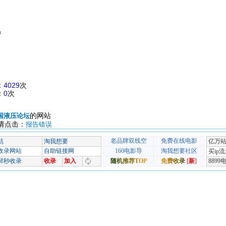
m
：
4029
次
：
0
次
的网站
国液压论坛
请点击：
报告错误