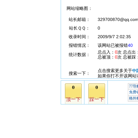
网站缩略图：
站长邮箱：
329700870@qq.co
站长ＱＱ：
0
收录时间：
2009/9/7 2:02:35
报错情况：
该网站已被报错
40
总点入：
0
次 总点出
统计数据：
总被顶：
0
次 总被踩
点击搜索更多关于
中
搜索一下：
如果你打不开该网站