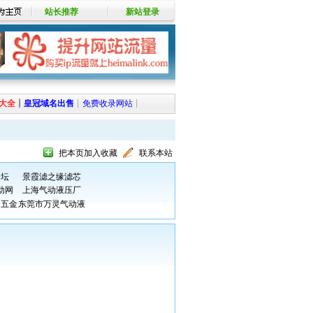
站长推荐
新站登录
大全
┊
皇冠域名出售
┊
免费收录网站
┊
把本页加入收藏
联系本站
论坛
景霞滤之缘滤芯
动网
上海气动液压厂
动五金
东莞市万灵气动液