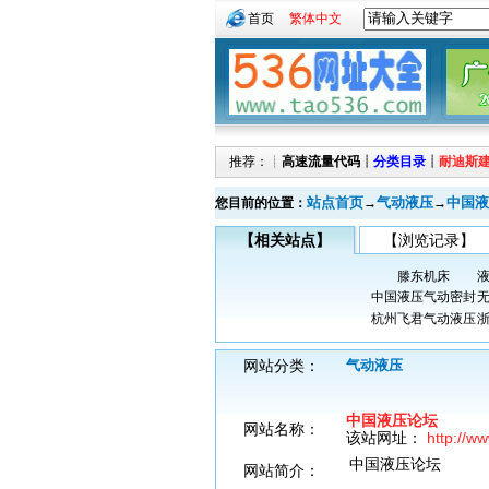
首页
繁体中文
推荐：┊
高速流量代码
┊
分类目录
┊
耐迪斯
站点首页
气动液压
中国液
您目前的位置：
→
→
【相关站点】
【浏览记录】
滕东机床
中国液压气动密封
杭州飞君气动液压
网站分类：
气动液压
中国液压论坛
网站名称：
该站网址：
http://ww
中国液压论坛
网站简介：